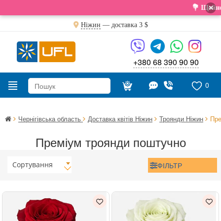
×
💐 Щойно от
Ніжин
— доставка
3 $
+380 68 390 90 90
0
Чернігівська область
Доставка квітів Ніжин
Троянди Ніжин
Пре
Преміум троянди поштучно
Сортування
ФІЛЬТР