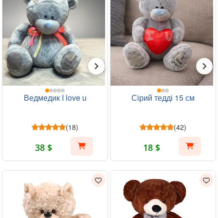
Ведмедик I love u
Сірий тедді 15 см
(18)
(42)
38 $
18 $