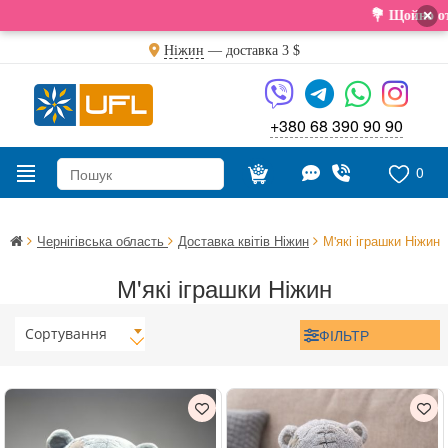
×
💐 Щойно отримали 
Ніжин
— доставка
3 $
+380 68 390 90 90
0
Чернігівська область
Доставка квітів Ніжин
М'які іграшки Ніжин
М'які іграшки Ніжин
Сортування
ФІЛЬТР