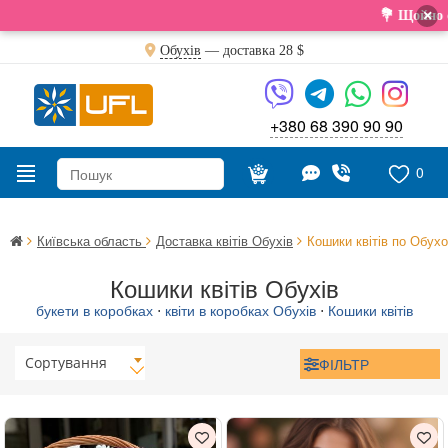
×
💐 Щойно отр
Обухів
— доставка
28 $
+380 68 390 90 90
0
Київська область
Доставка квітів Обухів
Кошики квітів по Обух
Кошики квітів Обухів
букети в коробках
⋅
квіти в коробках Обухів
⋅
Кошики квітів
Сортування
ФІЛЬТР