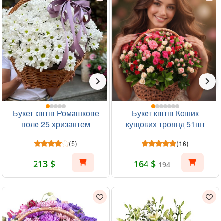
Букет квітів Ромашкове
Букет квітів Кошик
поле 25 хризантем
кущових троянд 51шт
(5)
(16)
213 $
164 $
194