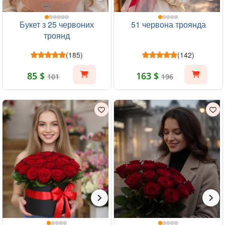
Букет з 25 червоних
51 червона троянда
троянд
(185)
(142)
85 $
163 $
101
196