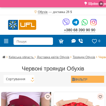
×
💐 Щойно отримали свіжу постав
Обухів
— доставка
28 $
+380 68 390 90 90
0
Київська область
Доставка квітів Обухів
Троянди Обухів
Черв
Червоні троянди Обухів
Сортування
ФІЛЬТР