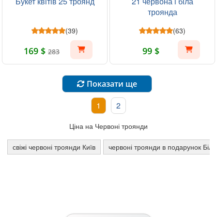
Букет квітів 25 троянд
21 червона і біла
троянда
(39)
(63)
169 $
99 $
283
Показати ще
1
2
Ціна на Червоні троянди
свіжі червоні троянди Київ
червоні троянди в подарунок Біл