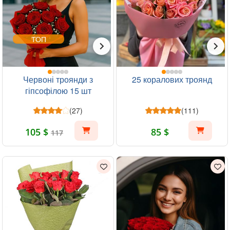
ТОП
Червоні троянди з
25 коралових троянд
гіпсофілою 15 шт
(27)
(111)
105 $
85 $
117