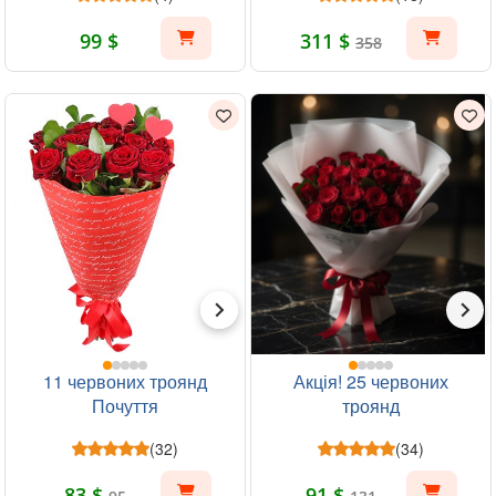
99 $
311 $
358
11 червоних троянд
Акція! 25 червоних
Почуття
троянд
(32)
(34)
83 $
91 $