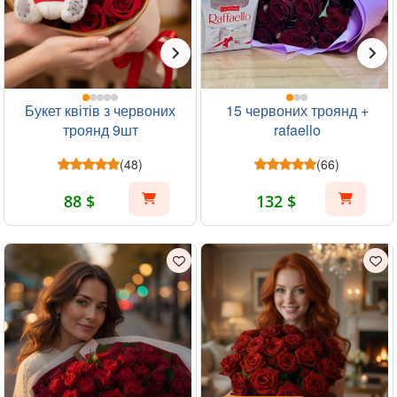
Букет квітів з червоних
15 червоних троянд +
троянд 9шт
rafaello
(48)
(66)
88 $
132 $