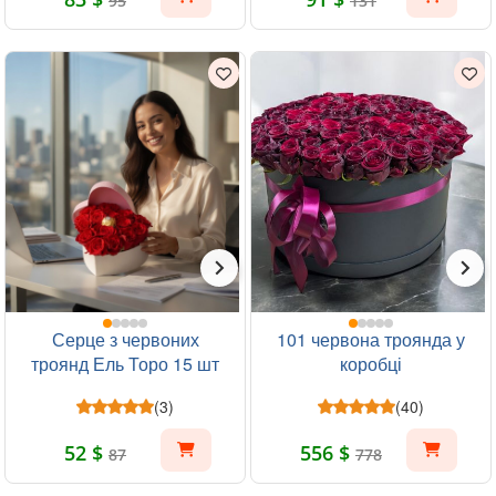
95
131
Серце з червоних
101 червона троянда у
троянд Ель Торо 15 шт
коробці
(3)
(40)
52 $
556 $
87
778