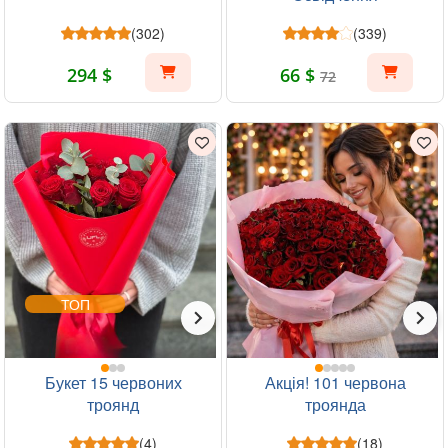
(302)
(339)
294 $
66 $
72
ТОП
Букет 15 червоних
Акція! 101 червона
троянд
троянда
(4)
(18)