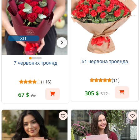
ХІТ
51 червона троянда
7 червоних троянд
(11)
(116)
305 $
512
67 $
73