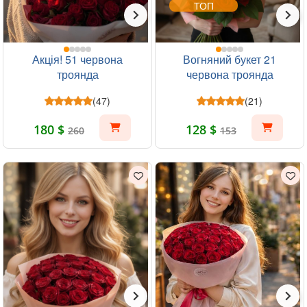
ТОП
Акція! 51 червона
Вогняний букет 21
троянда
червона троянда
(47)
(21)
180 $
128 $
260
153