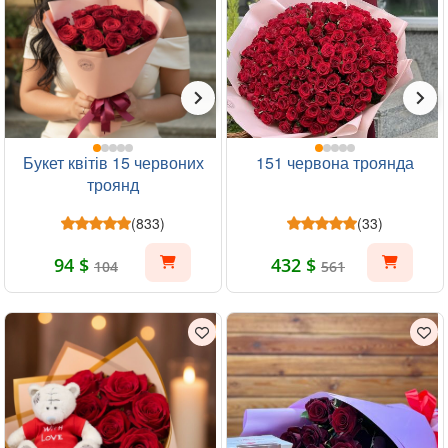
Букет квітів 15 червоних
151 червона троянда
троянд
(833)
(33)
94 $
432 $
104
561