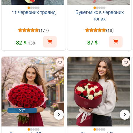
11 червоних троянд
Букет-мікс в червоних
тонах
(177)
(18)
82 $
87 $
138
ХІТ