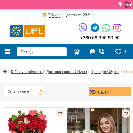
×
💐 Щойно отри
Обухів
— доставка
28 $
+380 68 390 90 90
0
Київська область
Доставка квітів Обухів
Троянди Обухів
11 т
Сортування
ФІЛЬТР