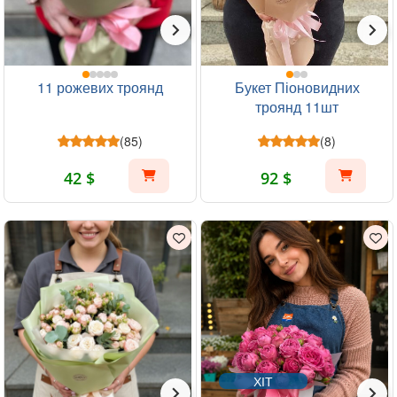
11 рожевих троянд
Букет Піоновидних
троянд 11шт
(85)
(8)
42 $
92 $
ХІТ