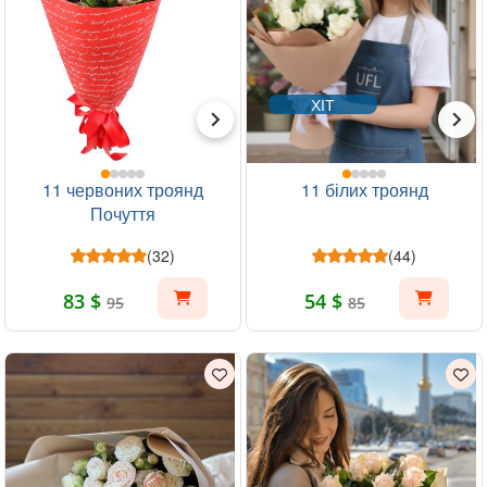
ХІТ
11 червоних троянд
11 білих троянд
Почуття
(32)
(44)
83 $
54 $
95
85