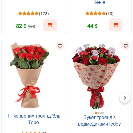
Кенія
(178)
(10)
82 $
44 $
138
11 червоних троянд Эль
Букет троянд з
Торо
ведмедиками teddy