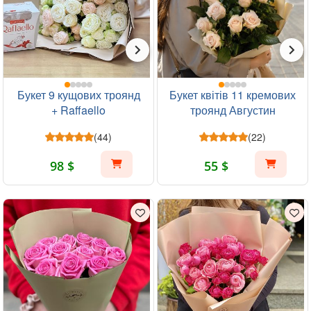
Букет 9 кущових троянд
Букет квітів 11 кремових
+ Raffaello
троянд Августин
(44)
(22)
98 $
55 $