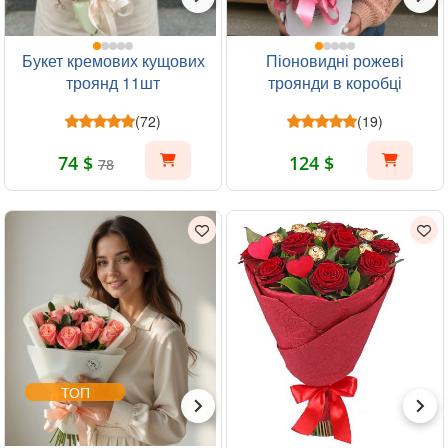
Букет кремових кущових
Піоновидні рожеві
троянд 11шт
троянди в коробці
(72)
(19)
74 $
124 $
78
ТОП