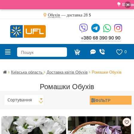
×
💐 Щойно отр
Обухів
— доставка
28 $
+380 68 390 90 90
0
Київська область
Доставка квітів Обухів
Ромашки Обухів
Ромашки Обухів
Сортування
ФІЛЬТР