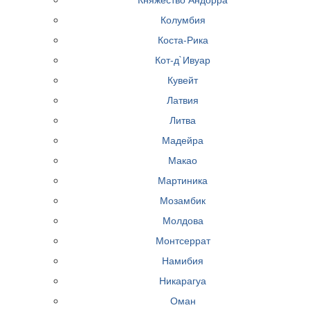
Колумбия
Коста-Рика
Кот-д`Ивуар
Кувейт
Латвия
Литва
Мадейра
Макао
Мартиника
Мозамбик
Молдова
Монтсеррат
Намибия
Никарагуа
Оман