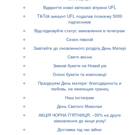
Відкриття нової квіткової вітрини UFL
TikTok аккаунт UFL подалав позначку 5000
підписників
Відслідковуйте статус замовлення в телеграм
Сезон півоній
Завітайте до оновленного розділу День Матері
Свято весни
Зимові букети на Новий рік
Осінні букети та композиції
Празднуем День матери: благодарность и
любовь, не имеющие границ
Наш інстаграм
День Святого Миколая
АКЦІЯ ЧОРНА ПʼЯТНИЦЯ: −30% на друге
замовлення до кінця року!
Доставка під час війни