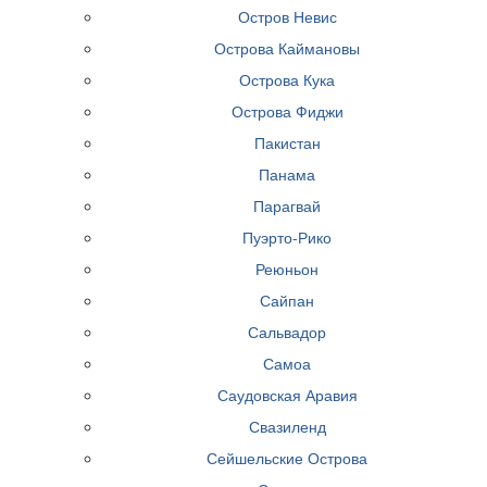
Остров Невис
Острова Каймановы
Острова Кука
Острова Фиджи
Пакистан
Панама
Парагвай
Пуэрто-Рико
Реюньон
Сайпан
Сальвадор
Самоа
Саудовская Аравия
Свазиленд
Сейшельские Острова