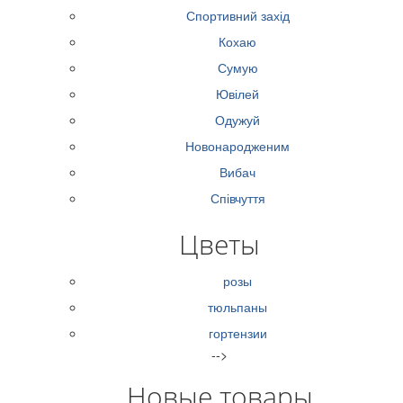
Спортивний захід
Кохаю
Сумую
Ювілей
Одужуй
Новонародженим
Вибач
Співчуття
Цветы
розы
тюльпаны
гортензии
-->
Новые товары