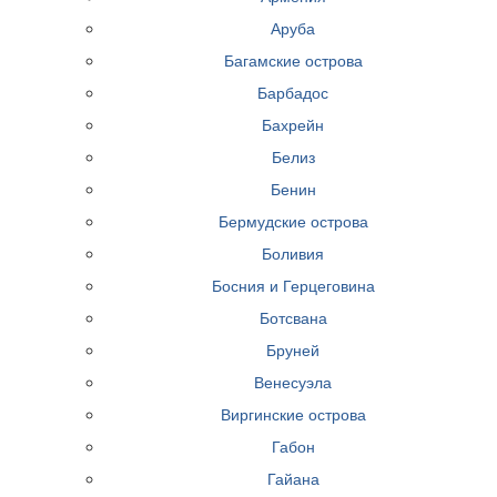
Аруба
Багамские острова
Барбадос
Бахрейн
Белиз
Бенин
Бермудские острова
Боливия
Босния и Герцеговина
Ботсвана
Бруней
Венесуэла
Виргинские острова
Габон
Гайана