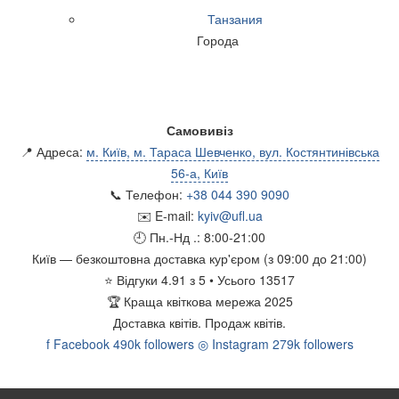
Танзания
Города
Самовивіз
📍 Адреса:
м. Київ, м. Тараса Шевченко, вул. Костянтинівська
56-а, Київ
📞 Телефон:
+38 044 390 9090
✉️ E-mail:
kyiv@ufl.ua
🕘 Пн.-Нд .:
8:00-21:00
Київ
— безкоштовна доставка кур'єром (з 09:00 до 21:00)
⭐
Відгуки
4.91
з
5
• Усього
13517
🏆
Краща квіткова мережа 2025
Доставка квітів.
Продаж квітів.
f
Facebook
490k followers
◎
Instagram
279k followers