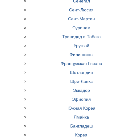
Сенегал
Сент-Люсия
Сент-Мартин
Суринам
Тринидад и Тобаго
Уругвай
Филиппины
Французская Гвиана
Шотландия
Шри-Ланка
Эквадор
Эфиопия
Южная Корея
Ямайка
Бангладеш
Корея