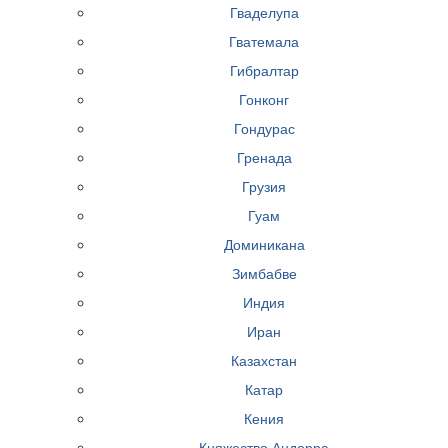
Гваделупа
Гватемала
Гибралтар
Гонконг
Гондурас
Гренада
Грузия
Гуам
Доминикана
Зимбабве
Индия
Иран
Казахстан
Катар
Кения
Княжество Андорра