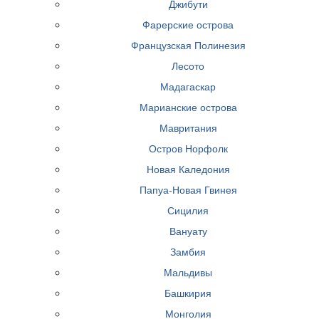
Джибути
Фарерские острова
Французская Полинезия
Лесото
Мадагаскар
Марианские острова
Мавритания
Остров Норфолк
Новая Каледония
Папуа-Новая Гвинея
Сицилия
Вануату
Замбия
Мальдивы
Башкирия
Монголия