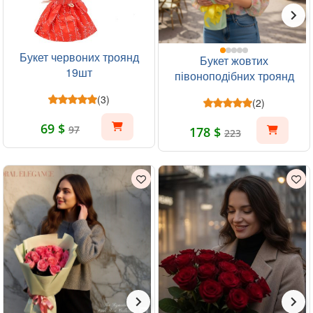
Букет червоних троянд
Букет жовтих
19шт
півоноподібних троянд
19шт
(3)
(2)
69 $
97
178 $
223