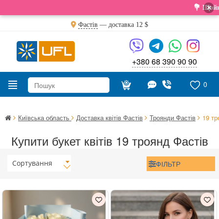
×
💐 Щойно отр
Фастів
— доставка
12 $
+380 68 390 90 90
0
Київська область
Доставка квітів Фастів
Троянди Фастів
19 тр
Купити букет квітів 19 троянд Фастів
Сортування
ФІЛЬТР