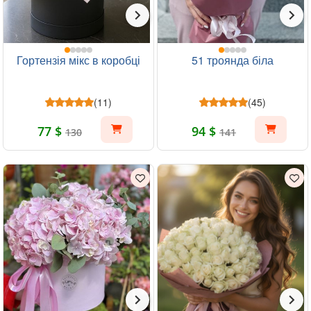
Гортензія мікс в коробці
51 троянда біла
(11)
(45)
77 $
94 $
130
141