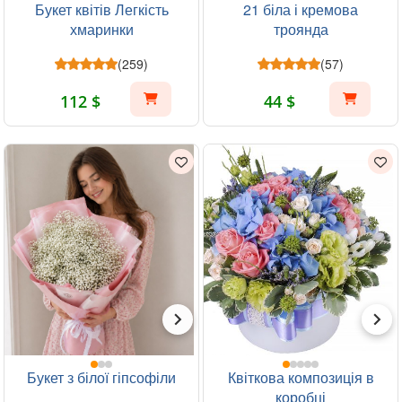
Букет квітів Легкість
21 біла і кремова
хмаринки
троянда
(259)
(57)
112 $
44 $
Букет з білої гіпсофіли
Квіткова композиція в
коробці