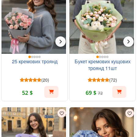
25 кремових троянд
Букет кремових кущових
троянд 11шт
(20)
(72)
52 $
69 $
72