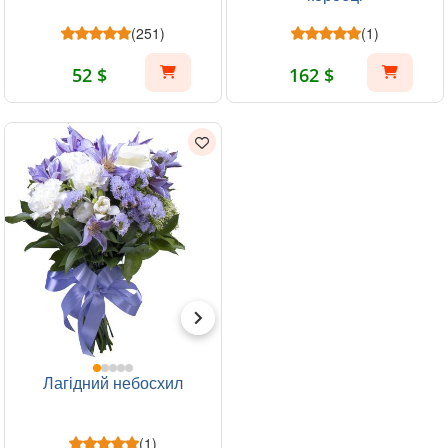
(251)
(1)
52 $
162 $
Лагідний небосхил
(1)