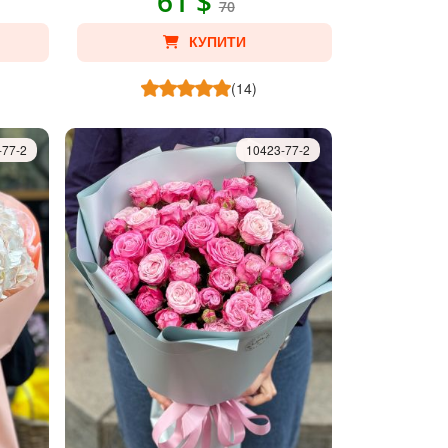
61 $
70
КУПИТИ
(14)
-77-2
10423-77-2