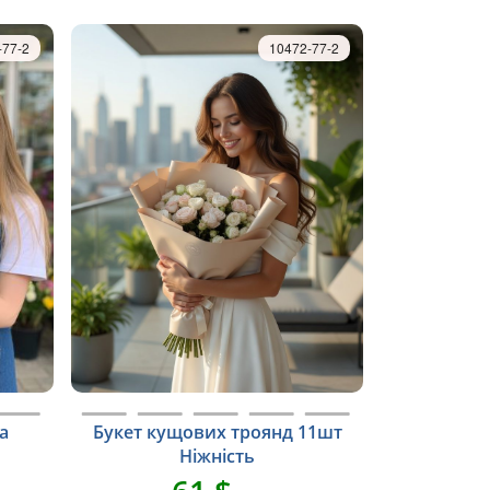
-77-2
10472-77-2
та
Букет кущових троянд 11шт
Ніжність