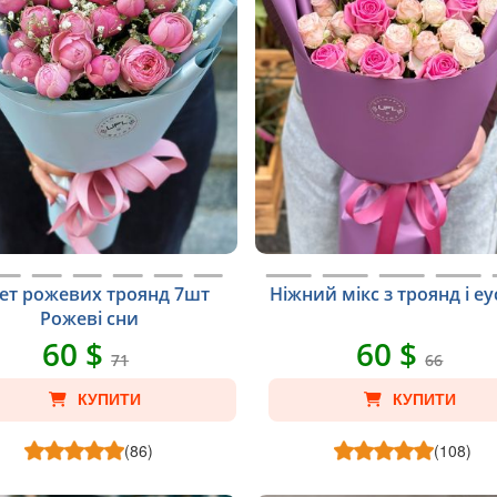
ет рожевих троянд 7шт
Ніжний мікс з троянд і е
Рожеві сни
60 $
60 $
71
66
КУПИТИ
КУПИТИ
(86)
(108)