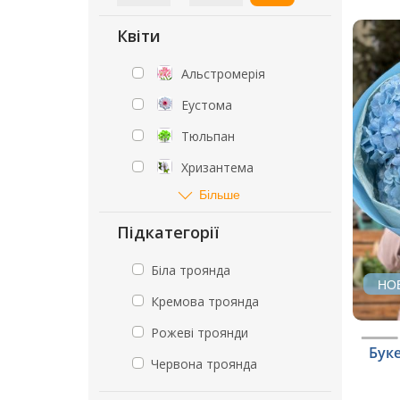
Квіти
Альстромерія
Еустома
Тюльпан
Хризантема
Більше
Підкатегорії
Біла троянда
НО
Кремова троянда
Рожеві троянди
Буке
Червона троянда