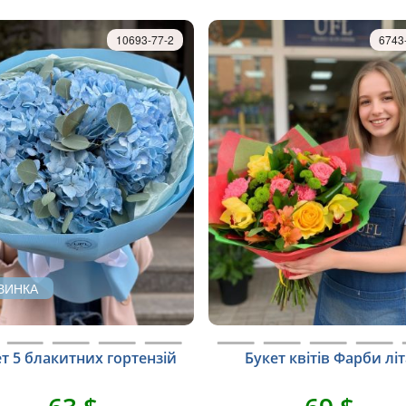
10693-77-2
6743
ВИНКА
т 5 блакитних гортензій
Букет квітів Фарби лі