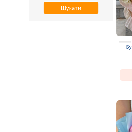
Шукати
Бу