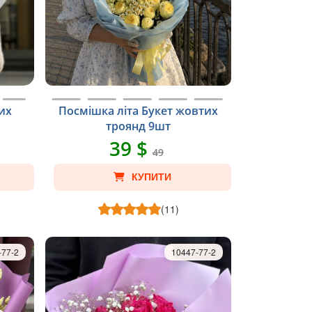
их
Посмішка літа Букет жовтих
троянд 9шт
39 $
49
КУПИТИ
(11)
-77-2
10447-77-2