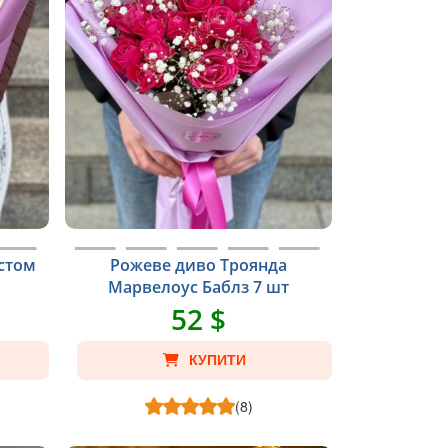
устом
Рожеве диво Троянда
Марвелоус Баблз 7 шт
52 $
КУПИТИ
(8)