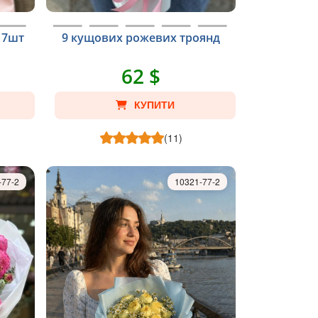
 7шт
9 кущових рожевих троянд
62 $
КУПИТИ
(11)
-77-2
10321-77-2