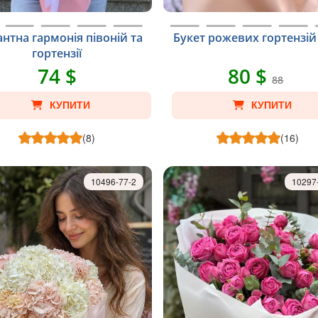
антна гармонія півоній та
Букет рожевих гортензій
гортензії
74 $
80 $
88
КУПИТИ
КУПИТИ
(8)
(16)
10496-77-2
10297