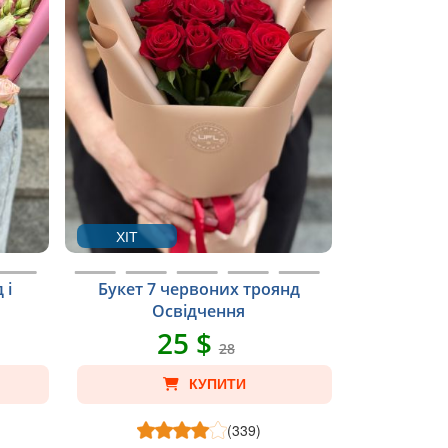
ХІТ
 і
Букет 7 червоних троянд
Освідчення
25 $
28
КУПИТИ
(339)