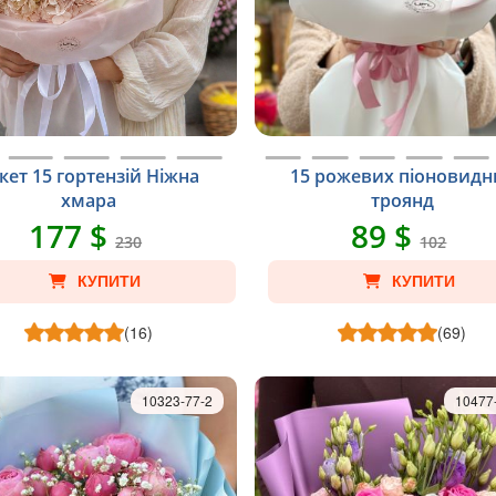
кет 15 гортензій Ніжна
15 рожевих піоновидн
хмара
троянд
177 $
89 $
230
102
КУПИТИ
КУПИТИ
(16)
(69)
10323-77-2
10477