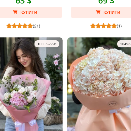
63 $
69 $
КУПИТИ
КУПИТИ
(21)
(1)
10305-77-2
10495