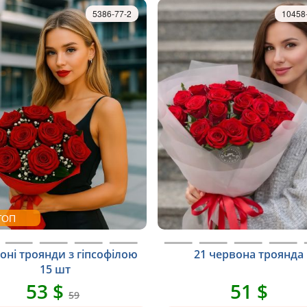
5386-77-2
10458
ТОП
оні троянди з гіпсофілою
21 червона троянда
15 шт
53 $
51 $
59