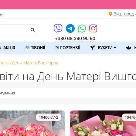
💐 Щойно отримали сві
Вишгород
ти
+380 68 390 90 90
АКЦІЯ
🌺 ПІВОНІЇ
🌸 ГОРТЕНЗІЇ
БУКЕТИ
К
іти на День Матері Вишгород
віти на День Матері Вишг
тування
10460-77-2
10476