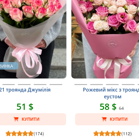
ВИНКА
21 троянда Джумілія
Рожевий мікс з троянд
еустом
51 $
58 $
64
КУПИТИ
КУПИТИ
(174)
(112)