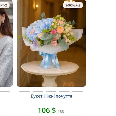
-77-2
9663-77-2
Букет Ніжні почуття
106 $
133