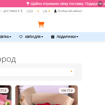
жу поставку. Подаруйте квіти та емоції, доставимо прямо зараз 
×
— доставка
6 $
USD
UA
Особистий кабінет
ВІТКА
КВІТИ ДЛЯ
ПОДАРУНКИ
ород
-77-2
109-77-2