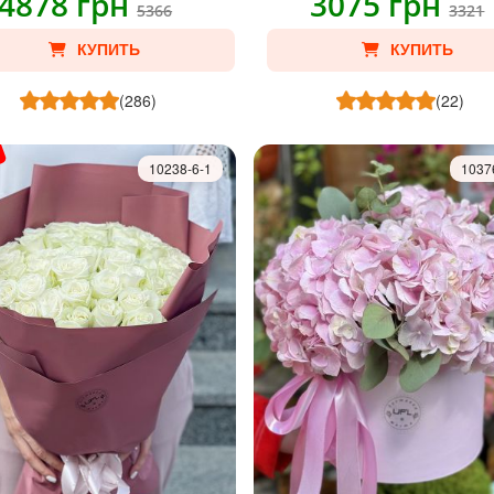
4878 грн
3075 грн
5366
3321
КУПИТЬ
КУПИТЬ
(286)
(22)
10238-6-1
1037