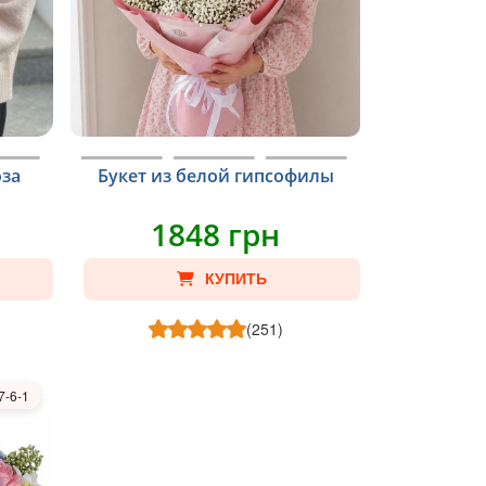
оза
Букет из белой гипсофилы
1848 грн
КУПИТЬ
(251)
7-6-1