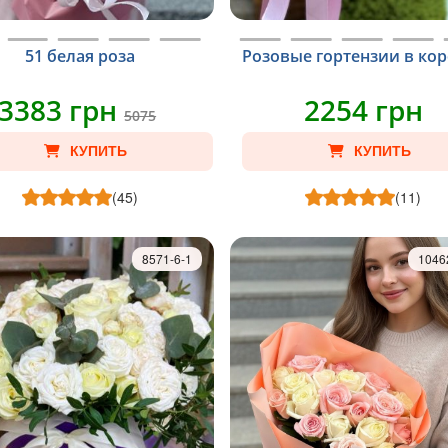
51 белая роза
Розовые гортензии в ко
3383 грн
2254 грн
5075
КУПИТЬ
КУПИТЬ
(45)
(11)
8571-6-1
1046