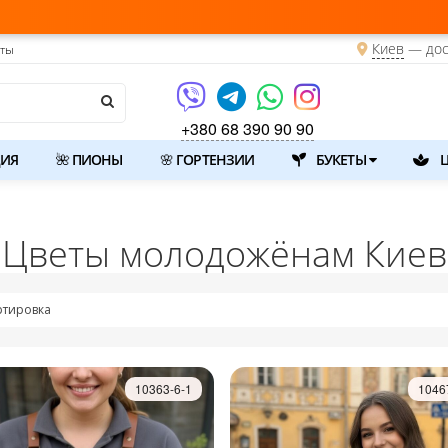
Киев
—
дос
кты
+380 68 390 90 90
ИЯ
🌺 ПИОНЫ
🌸 ГОРТЕНЗИИ
БУКЕТЫ
Ц
Цветы молодожёнам Киев
ртировка
10363-6-1
1046