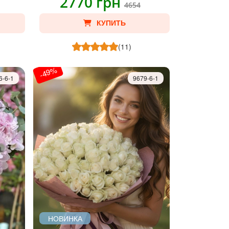
2770 грн
4654
КУПИТЬ
(11)
-49%
6-6-1
9679-6-1
НОВИНКА