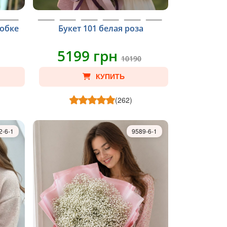
робке
Букет 101 белая роза
5199 грн
10190
КУПИТЬ
(262)
2-6-1
9589-6-1