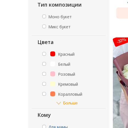
Тип композиции
Моно букет
Микс букет
-33%
Цвета
Красный
Белый
Розовый
Кремовый
Коралловый
Больше
Кому
Для мамы