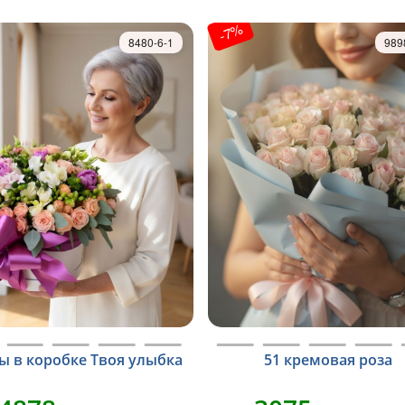
-7%
8480-6-1
989
ы в коробке Твоя улыбка
51 кремовая роза