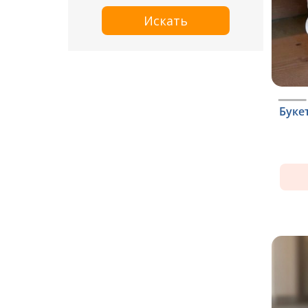
Искать
Буке