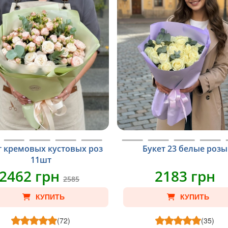
т кремовых кустовых роз
Букет 23 белые розы
11шт
2462 грн
2183 грн
2585
КУПИТЬ
КУПИТЬ
(72)
(35)