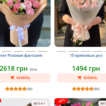
укет Розовая фантазия
15 кремовых роз
2618 грн
1494 грн
3534
КУПИТЬ
КУПИТЬ
(26)
(60)
-40%
9873-6-1
991