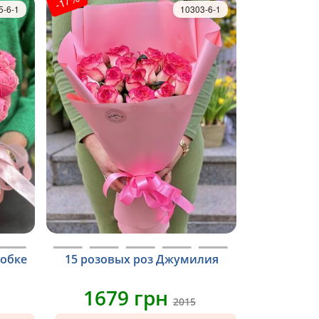
-17%
5-6-1
10303-6-1
робке
15 розовых роз Джумилия
1679 грн
2015