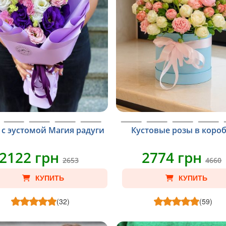
 с эустомой Магия радуги
Кустовые розы в коро
2122 грн
2774 грн
2653
4660
КУПИТЬ
КУПИТЬ
(32)
(59)