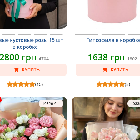
вые кустовые розы 15 шт
Гипсофила в коробк
в коробке
2800 грн
1638 грн
4704
1802
КУПИТЬ
КУПИТЬ
(15)
(8)
10326-6-1
1033