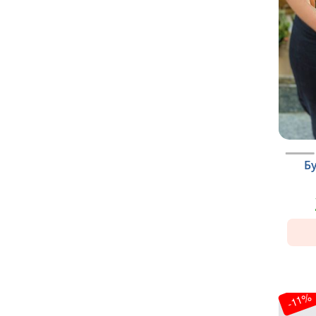
Б
-11%