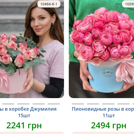
10464-6-1
1029
ы в коробке Джумилия
Пионовидные розы в ко
15шт
11шт
2241 грн
2494 грн