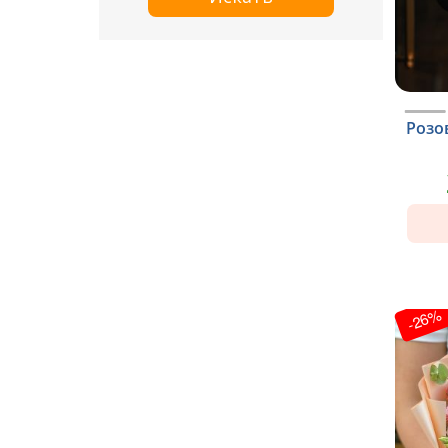
Розо
-26%