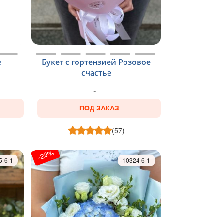
е
Букет с гортензией Розовое
счастье
ПОД ЗАКАЗ
(57)
-29%
5-6-1
10324-6-1