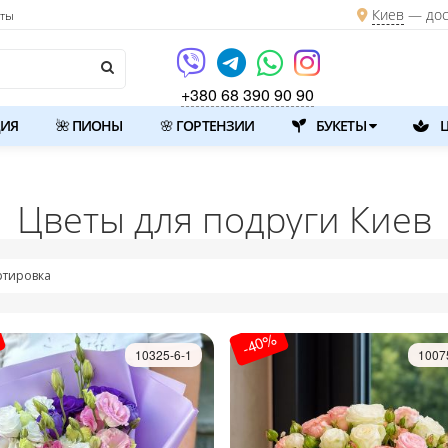
Киев
—
дос
кты
+380 68 390 90 90
ИЯ
🌺 ПИОНЫ
🌸 ГОРТЕНЗИИ
БУКЕТЫ
Ц
Цветы для подруги Киев
ртировка
-40%
10325-6-1
1007