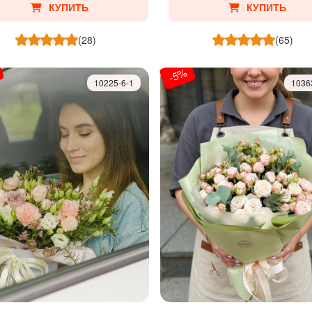
КУПИТЬ
КУПИТЬ
(28)
(65)
-5%
10225-6-1
1036