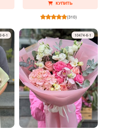
КУПИТЬ
(310)
3-6-1
10474-6-1