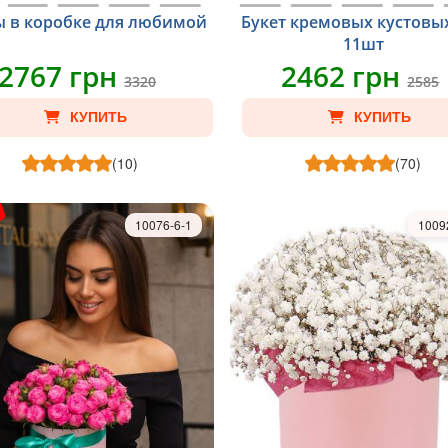
ы в коробке для любимой
Букет кремовых кустовы
11шт
2767 грн
2462 грн
3320
2585
КУПИТЬ
КУПИТЬ
(10)
(70)
10076-6-1
1009