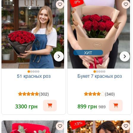
-9%
ХИТ
51 красных роз
Букет 7 красных роз
(302)
(340)
3300 грн
899 грн
989
-13%