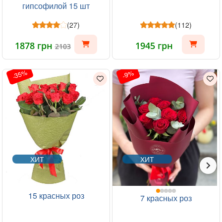
гипсофилой 15 шт
(27)
(112)
1878 грн
1945 грн
2103
-35%
-9%
ХИТ
ХИТ
15 красных роз
7 красных роз