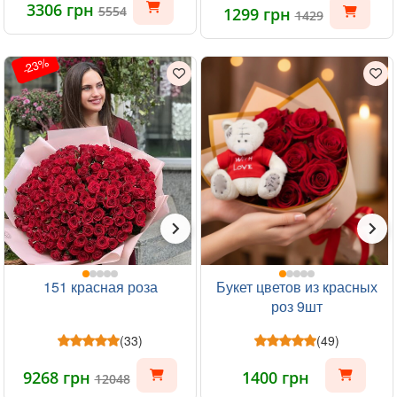
3306 грн
5554
1299 грн
1429
-23%
151 красная роза
Букет цветов из красных
роз 9шт
(33)
(49)
9268 грн
1400 грн
12048