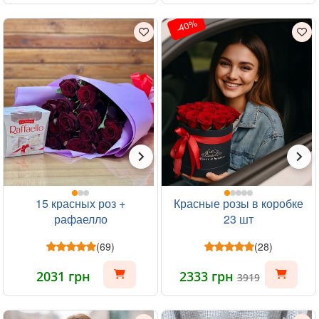
-40%
15 красных роз +
Красные розы в коробке
рафаелло
23 шт
(69)
(28)
2031 грн
2333 грн
3919