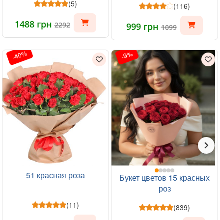
(5)
(116)
1488 грн
2292
999 грн
1099
-40%
-9%
51 красная роза
Букет цветов 15 красных
роз
(11)
(839)