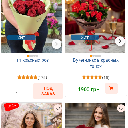
ХИТ
ХИТ
11 красных роз
Букет-микс в красных
тонах
(178)
(18)
1900 грн
ПОД
ЗАКАЗ
-40%