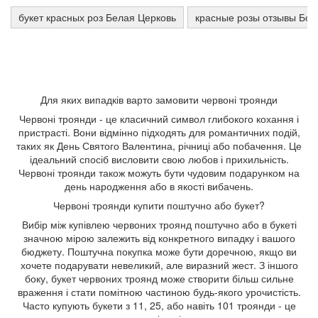
букет красных роз Белая Церковь
красные розы отзывы Бор
Для яких випадків варто замовити червоні троянди
Червоні троянди - це класичний символ глибокого кохання і
пристрасті. Вони відмінно підходять для романтичних подій,
таких як День Святого Валентина, річниці або побачення. Це
ідеальний спосіб висловити свою любов і прихильність.
Червоні троянди також можуть бути чудовим подарунком на
день народження або в якості вибачень.
Червоні троянди купити поштучно або букет?
Вибір між купівлею червоних троянд поштучно або в букеті
значною мірою залежить від конкретного випадку і вашого
бюджету. Поштучна покупка може бути доречною, якщо ви
хочете подарувати невеликий, але виразний жест. З іншого
боку, букет червоних троянд може створити більш сильне
враження і стати помітною частиною будь-якого урочистість.
Часто купують букети з 11, 25, або навіть 101 троянди - це