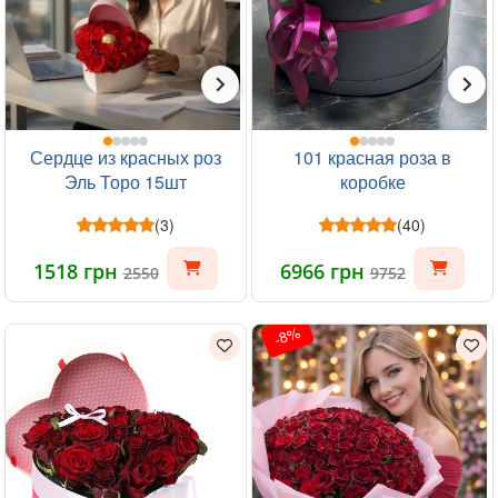
Сердце из красных роз
101 красная роза в
Эль Торо 15шт
коробке
(3)
(40)
1518 грн
6966 грн
2550
9752
-8%