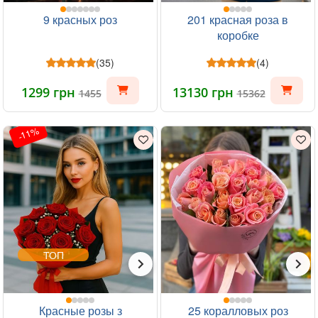
9 красных роз
201 красная роза в
коробке
(35)
(4)
1299 грн
13130 грн
1455
15362
-11%
ТОП
Красные розы з
25 коралловых роз