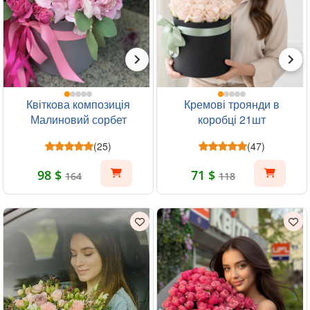
Квіткова композиція
Кремові троянди в
Малиновий сорбет
коробці 21шт
(25)
(47)
98 $
71 $
164
118