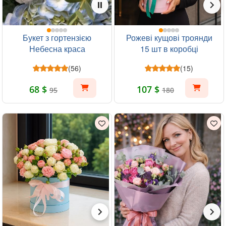
Букет з гортензією
Рожеві кущові троянди
Небесна краса
15 шт в коробці
(56)
(15)
68 $
107 $
95
180