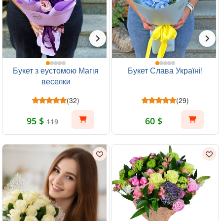
Букет з еустомою Магія
Букет Слава Україні!
веселки
(32)
(29)
95 $
60 $
119