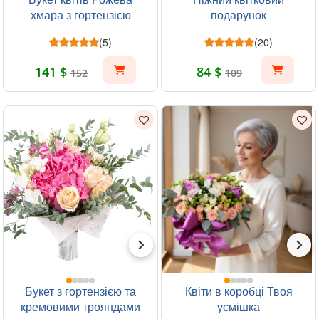
хмара з гортензією
подарунок
(5)
(20)
141 $
84 $
152
109
Букет з гортензією та
Квіти в коробці Твоя
кремовими трояндами
усмішка