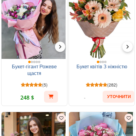
Букет-гігант Рожеве
Букет квітів З ніжністю
щастя
(5)
(282)
248 $
УТОЧНИТИ