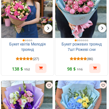
Букет квітів Мелодія
Букет рожевих троянд
троянд
7шт Рожеві сни
(27)
(86)
138 $
98 $
152
116