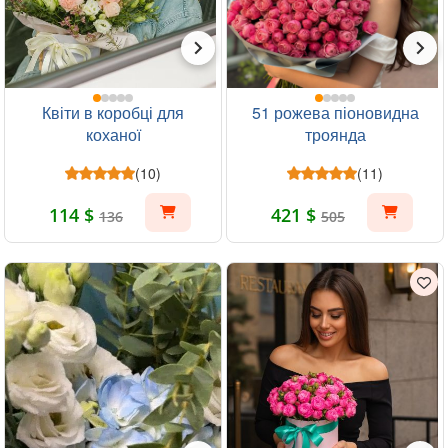
Квіти в коробці для
51 рожева піоновидна
коханої
троянда
(10)
(11)
114 $
421 $
136
505