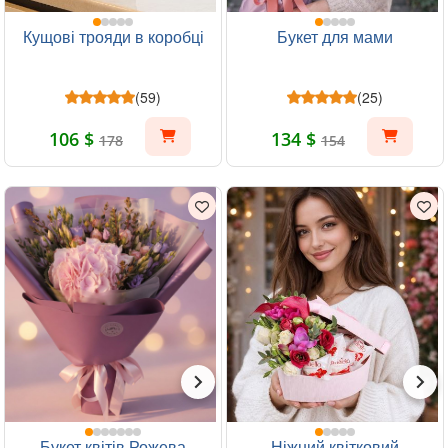
Кущові трояди в коробці
Букет для мами
(59)
(25)
106 $
134 $
178
154
Букет квітів Рожева
Ніжний квітковий