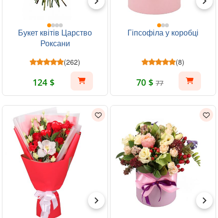
Букет квітів Царство
Гіпсофіла у коробці
Роксани
(262)
(8)
124 $
70 $
77