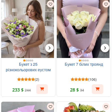
Букет з 25
Букет 7 білих троянд
різнокольорових еустом
(2)
(106)
233 $
28 $
244
34