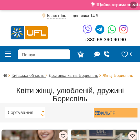
×
💐 Щойно отримали свіжу поставку. Пода
Бориспіль
— доставка
14 $
+380 68 390 90 90
0
Київська область
Доставка квітів Бориспіль
Жінці Бориспіль
Квіти жінці, улюбленій, дружині
Бориспіль
Сортування
ФІЛЬТР