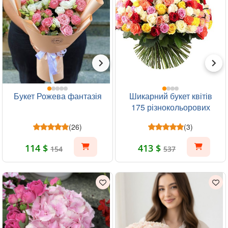
Букет Рожева фантазія
Шикарний букет квітів
175 різнокольорових
троянд
(26)
(3)
114 $
413 $
154
537