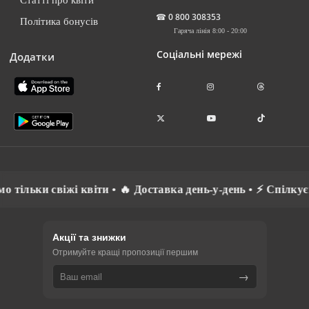
☎
0 800 308353
Політика бонусів
Гаряча лінія 8:00 - 20:00
Соціальні мережі
Додатки
іти • 🔥 Доставка день-у-день • ⚡ Спілкуємось рідною мово
Акції та знижки
Отримуйте кращі пропозиції першим
→