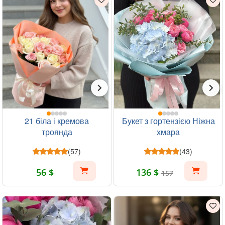
21 біла і кремова
Букет з гортензією Ніжна
троянда
хмара
(57)
(43)
56 $
136 $
157