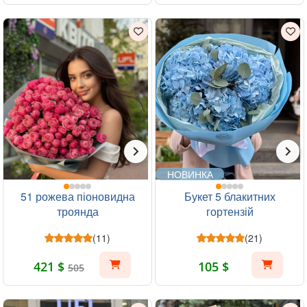
НОВИНКА
51 рожева піоновидна
Букет 5 блакитних
троянда
гортензій
(11)
(21)
421 $
105 $
505