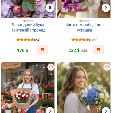
Лавандовий букет
Квіти в коробці Твоя
гортензій і троянд
усмішка
(54)
(286)
176 $
222 $
244