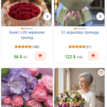
Букет з 25 червоних
51 коралова троянда
троянд
(186)
(31)
56 $
122 $
67
146