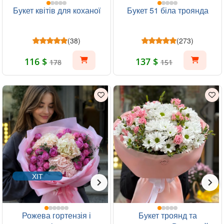
Букет квітів для коханої
Букет 51 біла троянда
(38)
(273)
116 $
137 $
178
151
ХІТ
Рожева гортензія і
Букет троянд та