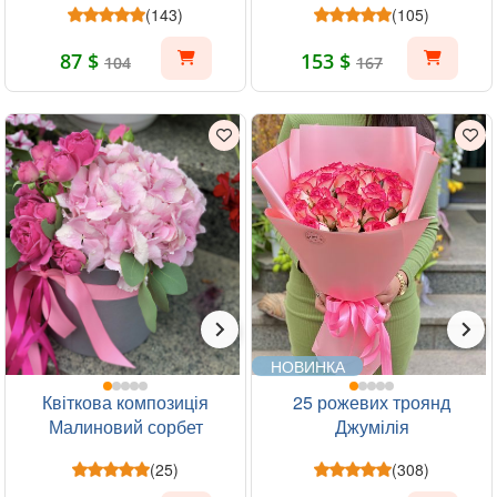
(143)
(105)
87 $
153 $
104
167
НОВИНКА
Квіткова композиція
25 рожевих троянд
Малиновий сорбет
Джумілія
(25)
(308)