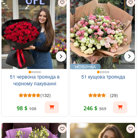
НОВИНКА
51 червона троянда в
51 кущова троянда
чорному пакуванні
(132)
(29)
98 $
246 $
108
369