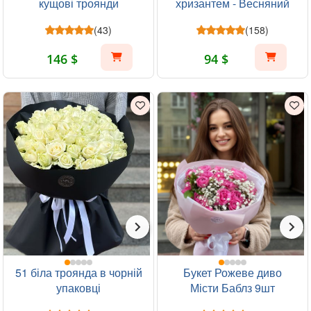
кущові троянди
хризантем - Весняний
ранок
(43)
(158)
146 $
94 $
51 біла троянда в чорній
Букет Рожеве диво
упаковці
Місти Баблз 9шт