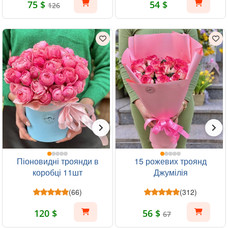
75 $
54 $
126
Піоновидні троянди в
15 рожевих троянд
коробці 11шт
Джумілія
(66)
(312)
120 $
56 $
67