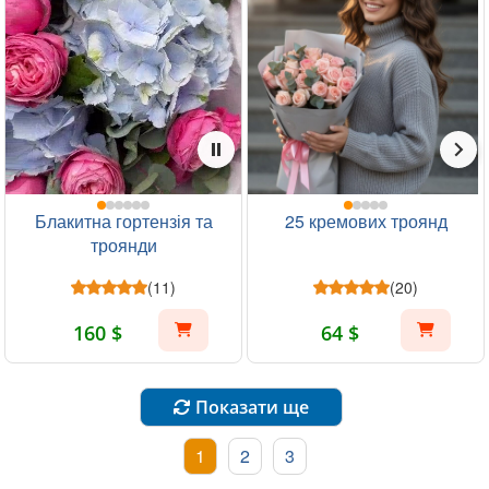
Блакитна гортензія та
25 кремових троянд
троянди
(11)
(20)
160 $
64 $
Показати ще
1
2
3