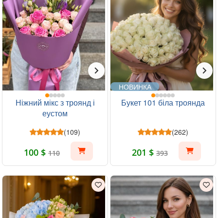
НОВИНКА
Ніжний мікс з троянд і
Букет 101 біла троянда
еустом
(109)
(262)
100 $
201 $
110
393