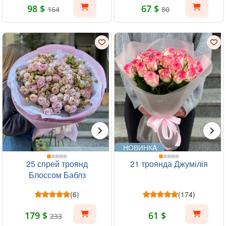
98 $
67 $
164
80
НОВИНКА
25 спрей троянд
21 троянда Джумілія
Блоссом Баблз
(6)
(174)
179 $
61 $
233