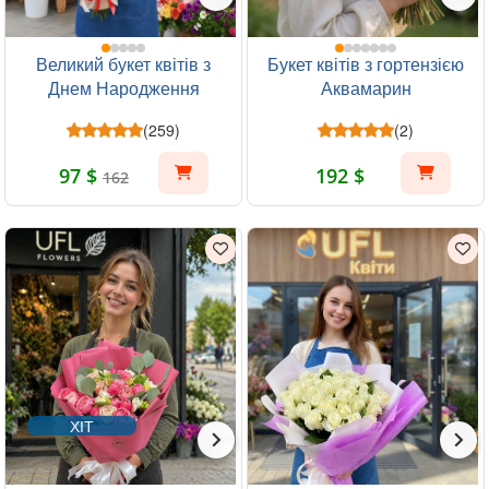
Великий букет квітів з
Букет квітів з гортензією
Днем Народження
Аквамарин
(259)
(2)
97 $
192 $
162
ХІТ