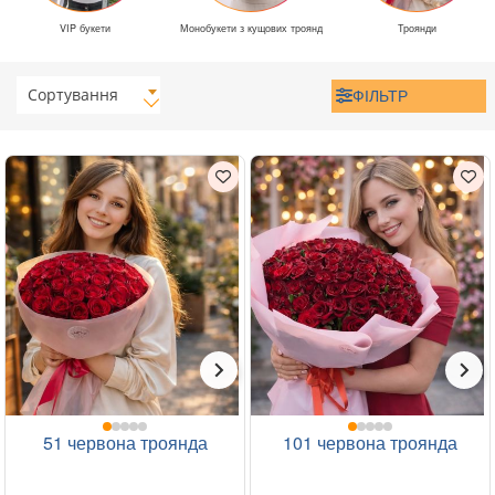
VIP букети
Монобукети з кущових троянд
Троянди
Сортування
ФІЛЬТР
51 червона троянда
101 червона троянда