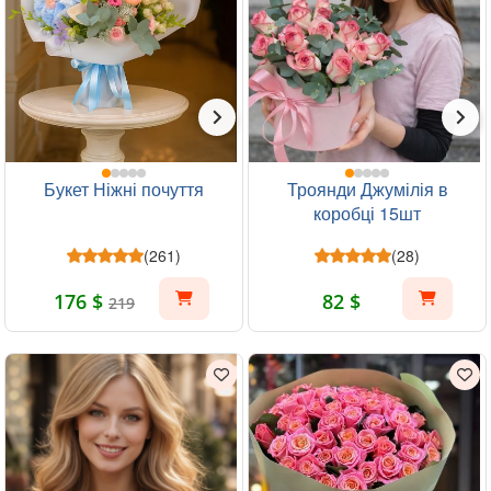
Букет Ніжні почуття
Троянди Джумілія в
коробці 15шт
(261)
(28)
176 $
82 $
219