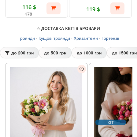
116 $
119 $
178
⭐ ДОСТАВКА КВІТІВ БРОВАРИ
Троянди
⋅
Кущові троянди
⋅
Хризантеми
⋅
Гортензії
до 200 грн
до 500 грн
до 1000 грн
до 1500 грн
ХІТ