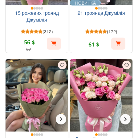
НОВИНКА
15 рожевих троянд
21 троянда Джумілія
Джумілія
(312)
(172)
56 $
61 $
67