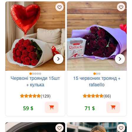
Червоні троянди 15шт
15 червоних троянд +
+ кулька
rafaello
(129)
(66)
59 $
71 $