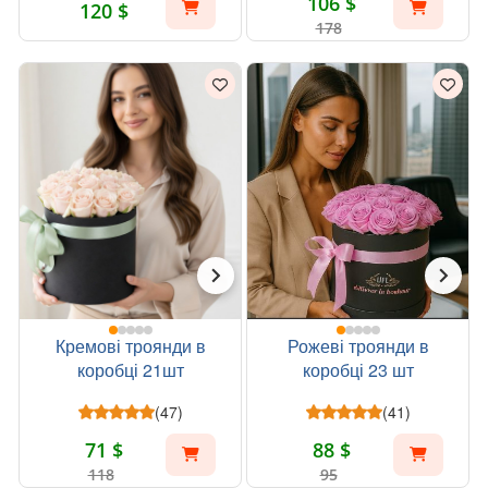
106 $
120 $
178
Кремові троянди в
Рожеві троянди в
коробці 21шт
коробці 23 шт
(47)
(41)
71 $
88 $
118
95