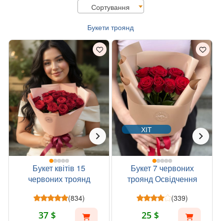
Сортування
Букети троянд
ХІТ
Букет квітів 15
Букет 7 червоних
червоних троянд
троянд Освідчення
(834)
(339)
37 $
25 $