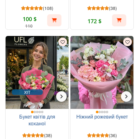
(108)
(38)
100 $
172 $
110
ХІТ
Букет квітів для
Ніжний рожевий букет
коханої
(38)
(36)