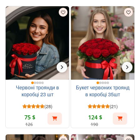
Червоні троянди в
Букет червоних троянд
коробці 23 шт
в коробці 35шт
(28)
(21)
75 $
124 $
126
190