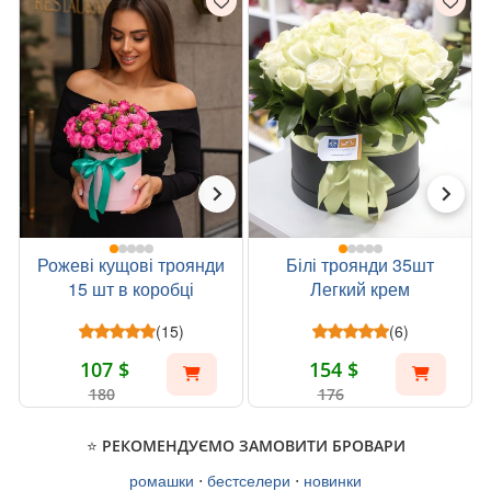
Рожеві кущові троянди
Білі троянди 35шт
15 шт в коробці
Легкий крем
(15)
(6)
107 $
154 $
180
176
⭐ РЕКОМЕНДУЄМО ЗАМОВИТИ БРОВАРИ
ромашки
⋅
бестселери
⋅
новинки