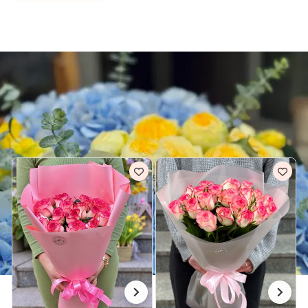
Київська область
Доставка квітів Бровари
РОЖЕВІ БУКЕТИ ДЛЯ НЕЇ В БРОВАРИ
Всі рожеві букети