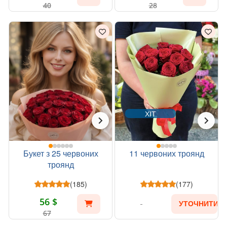
40
28
ХІТ
Букет з 25 червоних
11 червоних троянд
троянд
(185)
(177)
56 $
УТОЧНИТИ
67