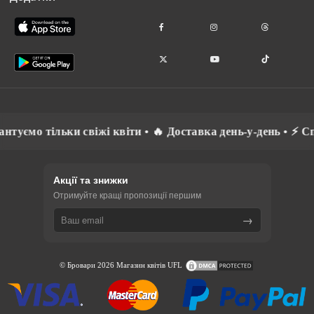
і квіти • 🔥 Доставка день-у-день • ⚡ Спілкуємось рідною 
Акції та знижки
Отримуйте кращі пропозиції першим
→
© Бровари 2026 Магазин квітів UFL