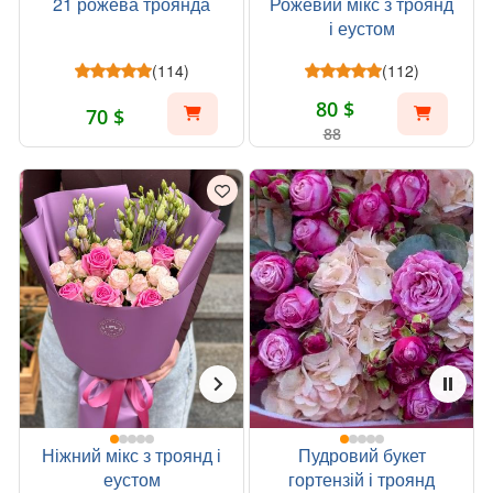
21 рожева троянда
Рожевий мікс з троянд
і еустом
(114)
(112)
80 $
70 $
88
Ніжний мікс з троянд і
Пудровий букет
еустом
гортензій і троянд