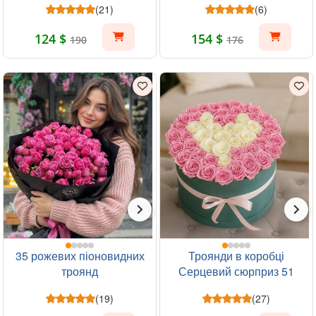
(21)
(6)
124 $
154 $
190
176
35 рожевих піоновидних
Троянди в коробці
троянд
Серцевий сюрприз 51
шт
(19)
(27)