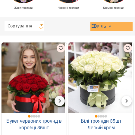
Жовті троянди
Червоні троянди
Кремові троянди
Сортування
ФІЛЬТР
Букет червоних троянд в
Білі троянди 35шт
коробці 35шт
Легкий крем