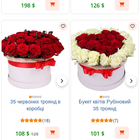
198 $
126 $
35 червоних троянд в
Букет квітів Рубіновий
коробці
35 троянд
(18)
(7)
108 $
101 $
128