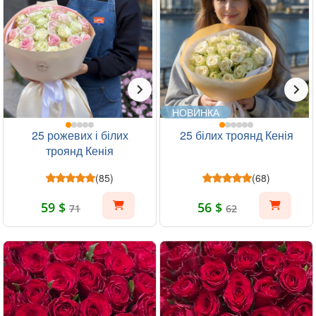
НОВИНКА
25 рожевих і білих
25 білих троянд Кенія
троянд Кенія
(85)
(68)
59 $
56 $
71
62