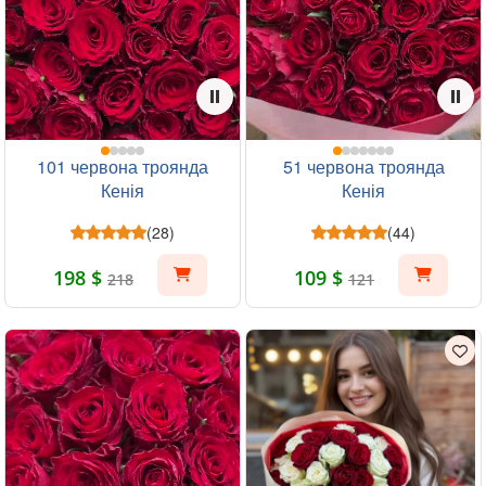
101 червона троянда
51 червона троянда
Кенія
Кенія
(28)
(44)
198 $
109 $
218
121