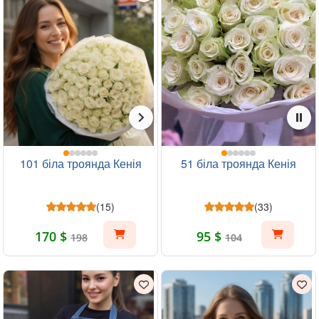
101 біла троянда Кенія
51 біла троянда Кенія
(15)
(33)
170 $
95 $
198
104