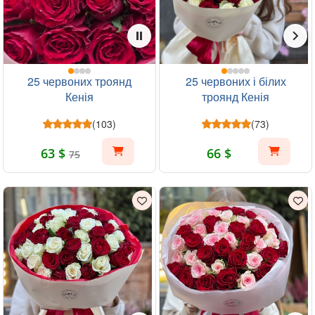
25 червоних троянд
25 червоних і білих
Кенія
троянд Кенія
(103)
(73)
63 $
66 $
75