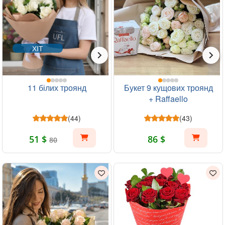
ХІТ
11 білих троянд
Букет 9 кущових троянд
+ Raffaello
(44)
(43)
51 $
86 $
80