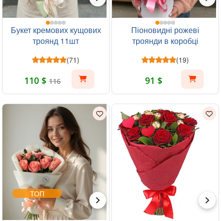
Букет кремових кущових
Піоновидні рожеві
троянд 11шт
троянди в коробці
(71)
(19)
110 $
91 $
116
ТОП