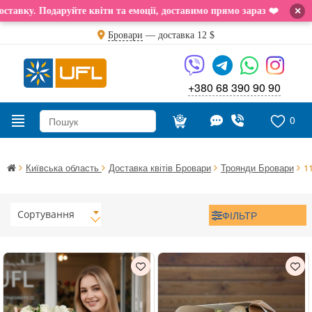
×
. Подаруйте квіти та емоції, доставимо прямо зараз ❤️
Бровари
— доставка
12 $
+380 68 390 90 90
0
Київська область
Доставка квітів Бровари
Троянди Бровари
1
Сортування
ФІЛЬТР