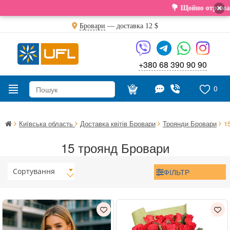
×
💐 Щойно отримали свіжу по
Бровари
— доставка
12 $
+380 68 390 90 90
0
Київська область
Доставка квітів Бровари
Троянди Бровари
1
15 троянд Бровари
Сортування
ФІЛЬТР