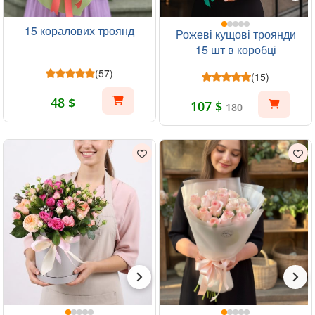
15 коралових троянд
Рожеві кущові троянди
15 шт в коробці
(57)
(15)
48 $
107 $
180