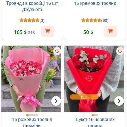
Троянди в коробці 15 шт
15 кремових троянд
Джульета
(3)
(60)
165 $
50 $
215
ТОП
15 рожевих троянд
Букет 15 червоних
Джумілія
троянд