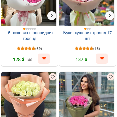
15 рожевих піоновидних
Букет кущових троянд 17
троянд
шт
(69)
(16)
128 $
137 $
146