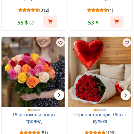
(312)
(4)
56 $
53 $
67
15 різнокольорових
Червоні троянди 15шт +
троянд
кулька
(51)
(129)