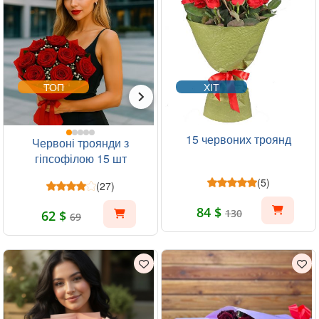
ТОП
ХІТ
15 червоних троянд
Червоні троянди з
гіпсофілою 15 шт
(5)
(27)
84 $
130
62 $
69