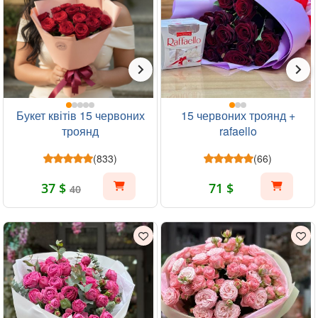
Букет квітів 15 червоних
15 червоних троянд +
троянд
rafaello
(833)
(66)
37 $
71 $
40