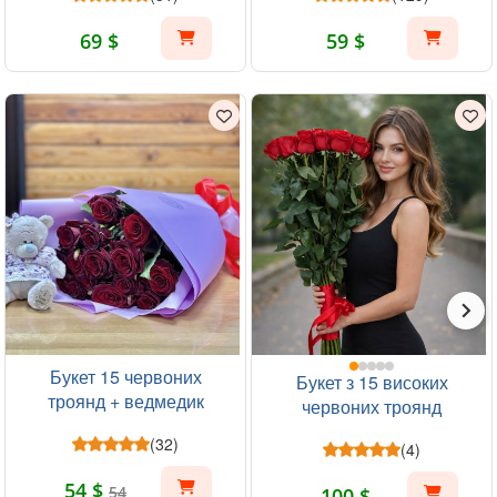
69 $
59 $
Букет 15 червоних
Букет з 15 високих
троянд + ведмедик
червоних троянд
(32)
(4)
54 $
54
100 $