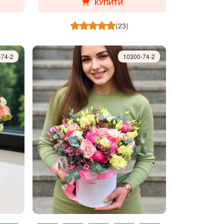
КУПИТИ
(23)
-74-2
10300-74-2