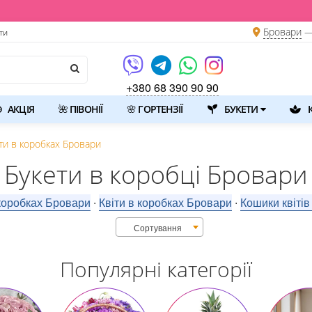
💐 Щой
Бровари
—
ти
+380 68 390 90 90
АКЦІЯ
🌺 ПІВОНІЇ
🌸 ГОРТЕНЗІЇ
БУКЕТИ
К
ти в коробках Бровари
Букети в коробці Бровари
коробках Бровари
Квіти в коробках Бровари
Кошики квіті
⋅
⋅
Сортування
Популярні категорії