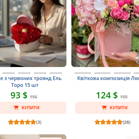
е з червоних троянд Ель
Квіткова композиція Л
Торо 15 шт
93 $
124 $
156
155
КУПИТИ
КУПИТИ
(3)
(28)