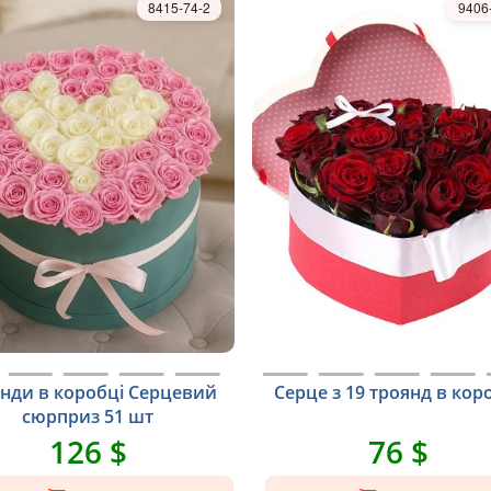
8415-74-2
9406
нди в коробці Серцевий
Серце з 19 троянд в кор
сюрприз 51 шт
126 $
76 $