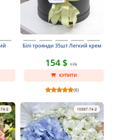
вий
Білі троянди 35шт Легкий крем
154 $
176
КУПИТИ
(6)
-74-2
10397-74-2