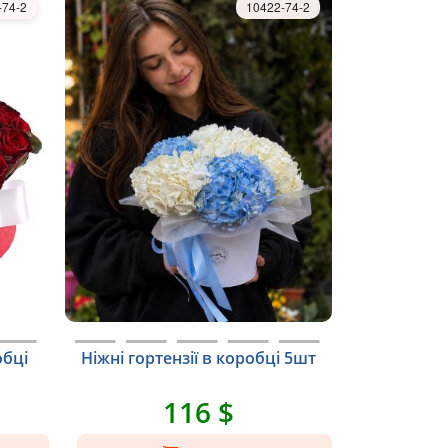
-74-2
10422-74-2
обці
Ніжні гортензії в коробці 5шт
116 $