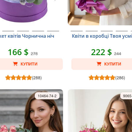
кет квітів Чорнична ніч
Квіти в коробці Твоя ус
166 $
222 $
278
244
КУПИТИ
КУПИТИ
(288)
(286)
10464-74-2
9065