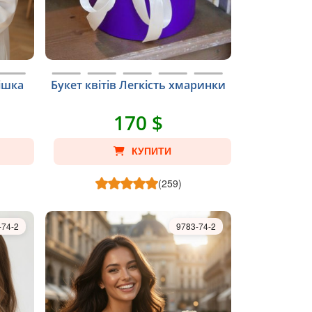
мішка
Букет квітів Легкість хмаринки
170 $
КУПИТИ
(259)
-74-2
9783-74-2