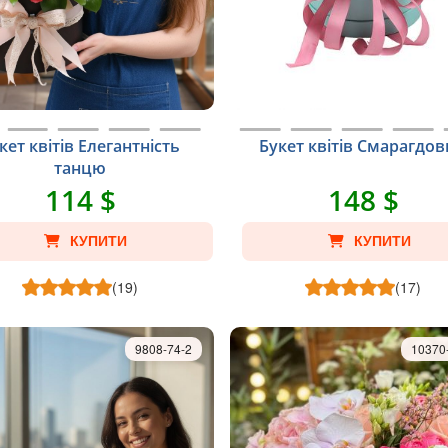
кет квітів Елегантність
Букет квітів Смарагдо
танцю
114 $
148 $
КУПИТИ
КУПИТИ
(19)
(17)
9808-74-2
10370