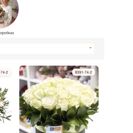
коробках
-74-2
8391-74-2