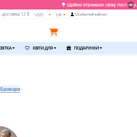
но отримали свіжу поставку. Подаруйте квіти та емоції, достав
×
 доставка
12 $
USD
UA
Особистий кабінет
ВІТКА
КВІТИ ДЛЯ
ПОДАРУНКИ
в Бровари
⋅