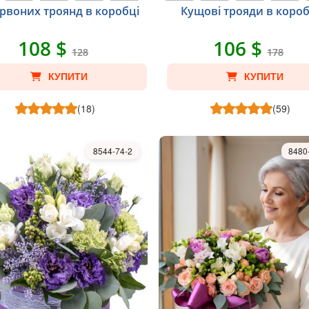
ервоних троянд в коробці
Кущові трояди в короб
108 $
106 $
128
178
КУПИТИ
КУПИТИ
(18)
(59)
8544-74-2
8480