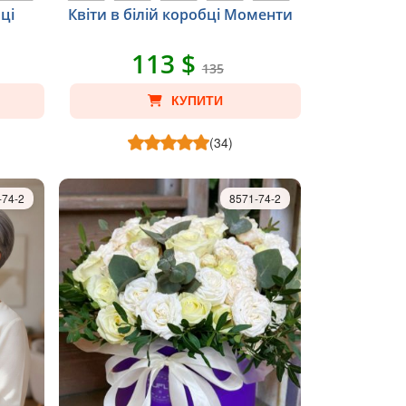
ці
Квіти в білій коробці Моменти
113 $
135
КУПИТИ
(34)
-74-2
8571-74-2