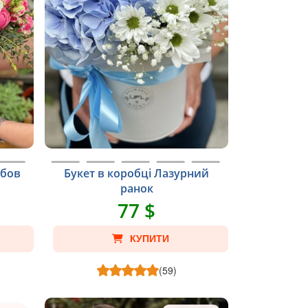
юбов
Букет в коробці Лазурний
ранок
77 $
КУПИТИ
(59)