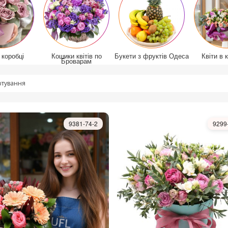
 коробці
Кошики квітів по
Букети з фруктів Одеса
Квіти в 
Броварам
тування
9381-74-2
9299