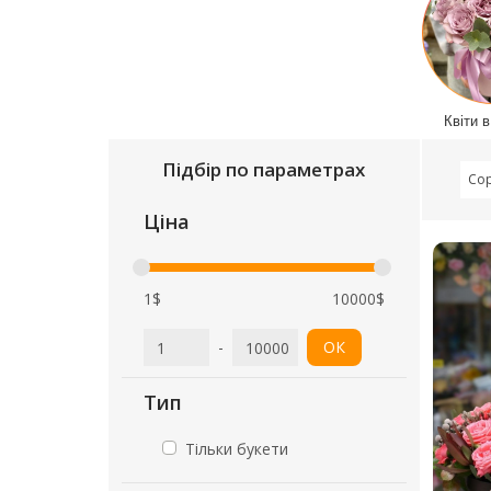
Квіти в
Підбір по параметрах
Сор
Ціна
1$
10000$
-
ОК
Тип
Тільки букети