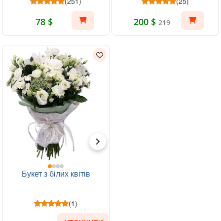
(251)
(25)
78 $
200 $
219
Букет з білих квітів
(1)