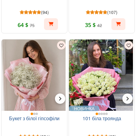
(94)
(107)
64 $
35 $
75
42
НОВИНКА
Букет з білої гіпсофіли
101 біла троянда