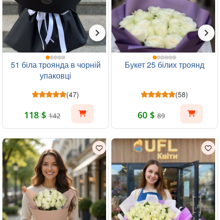
51 біла троянда в чорній
Букет 25 білих троянд
упаковці
(47)
(58)
118 $
60 $
142
89