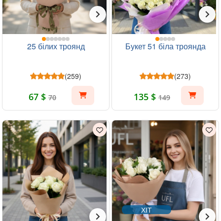
25 білих троянд
Букет 51 біла троянда
(259)
(273)
67 $
135 $
70
149
ХІТ