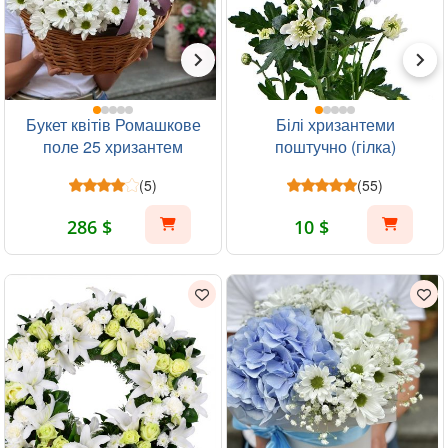
Букет квітів Ромашкове
Білі хризантеми
поле 25 хризантем
поштучно (гілка)
(5)
(55)
286 $
10 $