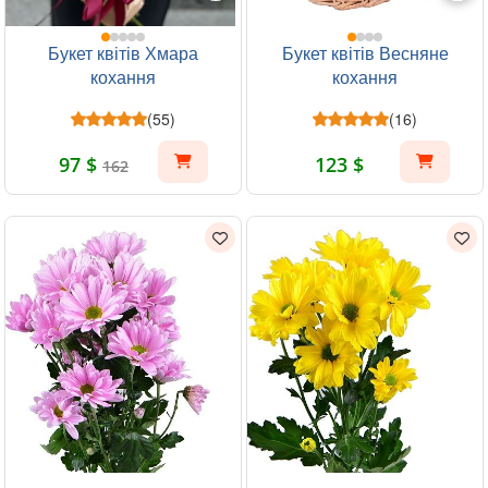
Букет квітів Хмара
Букет квітів Весняне
кохання
кохання
(55)
(16)
97 $
123 $
162