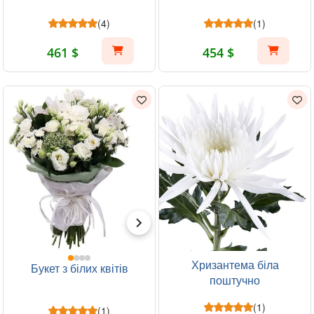
(4)
(1)
461 $
454 $
Хризантема біла
Букет з білих квітів
поштучно
(1)
(1)