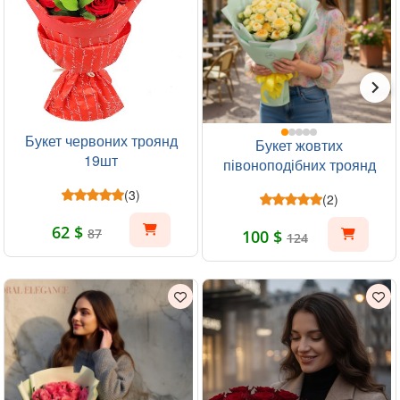
Букет червоних троянд
Букет жовтих
19шт
півоноподібних троянд
19шт
(3)
(2)
62 $
87
100 $
124