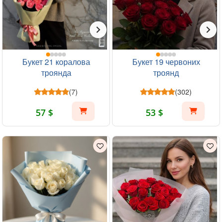
Букет 21 коралова
Букет 19 червоних
троянда
троянд
(7)
(302)
57 $
53 $