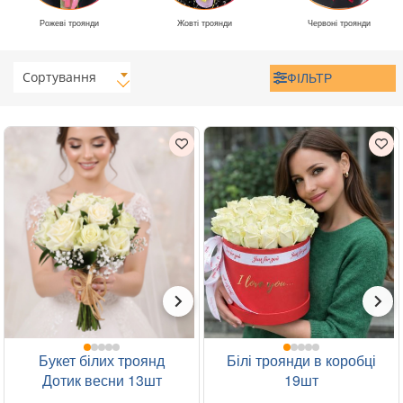
Рожеві троянди
Жовті троянди
Червоні троянди
Сортування
ФІЛЬТР
Букет білих троянд
Білі троянди в коробці
Дотик весни 13шт
19шт