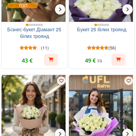
ТОП
Бізнес-букет Діамант 25
Букет 25 білих троянд
білих троянд
(11)
(56)
43 €
49 €
73