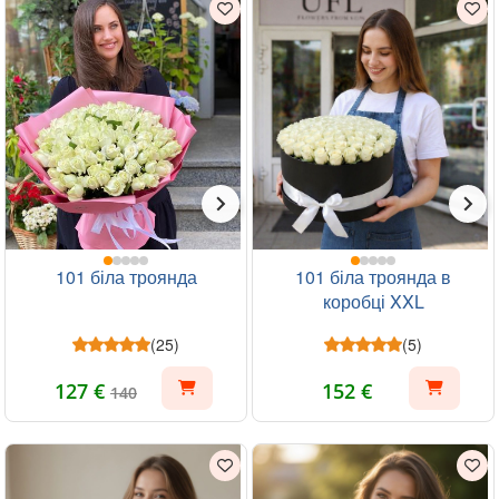
101 біла троянда
101 біла троянда в
коробці XXL
(25)
(5)
127 €
152 €
140