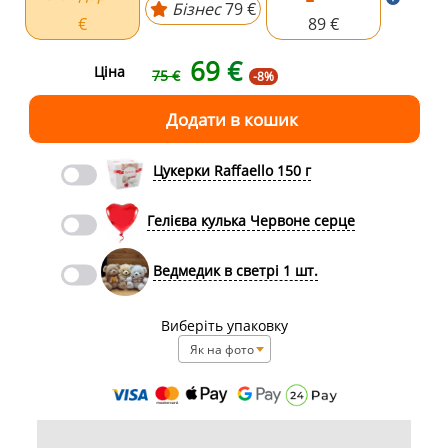
Бізнес
79 €
€
89 €
69
€
Ціна
75 €
-8%
Цукерки Raffaello 150 г
Гелієва кулька Червоне серце
Ведмедик в светрі 1 шт.
Виберіть упаковку
Як на фото