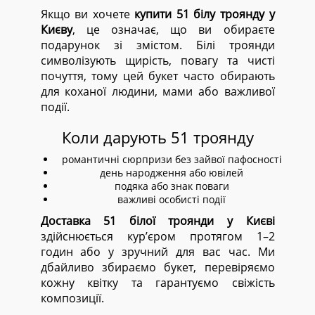
Якщо ви хочете
купити 51 білу троянду у
Києву
, це означає, що ви обираєте
подарунок зі змістом. Білі троянди
символізують щирість, повагу та чисті
почуття, тому цей букет часто обирають
для коханої людини, мами або важливої
події.
Коли дарують 51 троянду
романтичні сюрпризи без зайвої пафосності
день народження або ювілей
подяка або знак поваги
важливі особисті події
Доставка 51 білої троянди у Києві
здійснюється кур’єром протягом 1–2
годин або у зручний для вас час. Ми
дбайливо збираємо букет, перевіряємо
кожну квітку та гарантуємо свіжість
композиції.