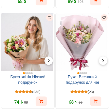
68 $
89 $
106
Букет квітів Ніжний
Букет Весняний
подарунок
подарунок для неї
(232)
(23)
74 $
68 $
83
89