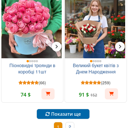
Піоновидні троянди в
Великий букет квітів з
коробці 11шт
Днем Народження
(66)
(259)
74 $
91 $
152
Показати ще
1
2