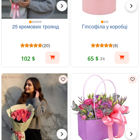
25 кремових троянд
Гіпсофіла у коробці
(20)
(8)
102 $
65 $
71