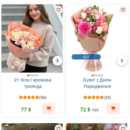
ХІТ
21 біла і кремова
Букет з Днем
троянда
Народження
(56)
(25)
77 $
72 $
106