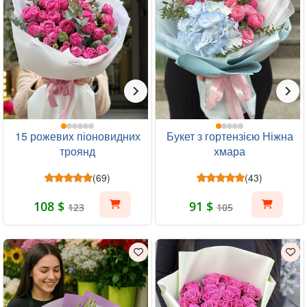
15 рожевих піоновидних
Букет з гортензією Ніжна
троянд
хмара
(69)
(43)
108 $
91 $
123
105