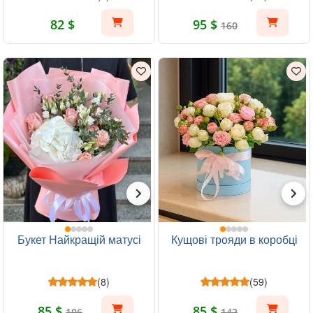
82 $
95 $
160
Букет Найкращій матусі
Кущові трояди в коробці
(8)
(59)
85 $
85 $
106
142