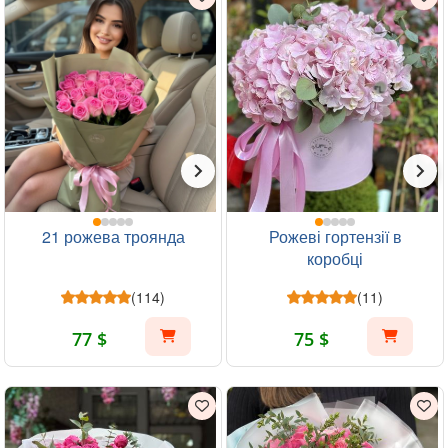
21 рожева троянда
Рожеві гортензії в
коробці
(114)
(11)
77 $
75 $