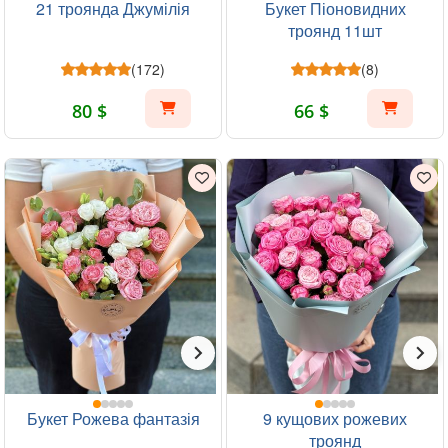
21 троянда Джумілія
Букет Піоновидних
троянд 11шт
(172)
(8)
80 $
66 $
Букет Рожева фантазія
9 кущових рожевих
троянд