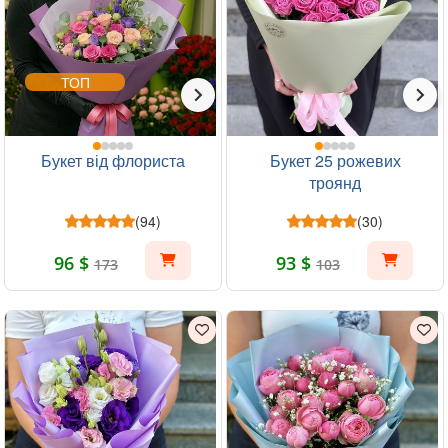
ТОП
Букет від флориста
Букет 25 рожевих
троянд
(94)
(30)
96 $
93 $
173
103