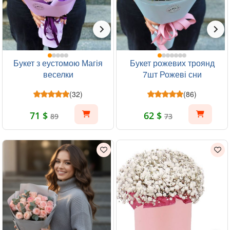
Букет з еустомою Магія
Букет рожевих троянд
веселки
7шт Рожеві сни
(32)
(86)
71 $
62 $
89
73