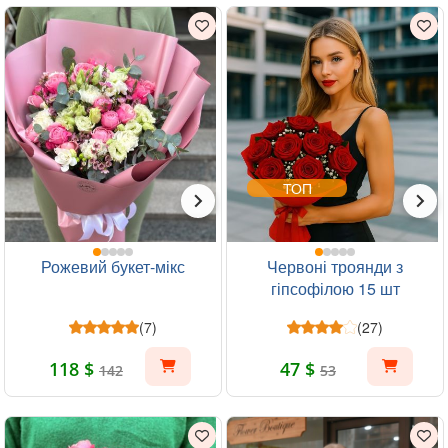
ТОП
Рожевий букет-мікс
Червоні троянди з
гіпсофілою 15 шт
(7)
(27)
118 $
47 $
142
53