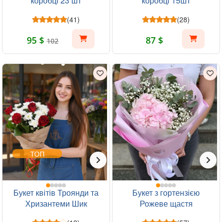
коробці 23 шт
коробці 15шт
(41)
(28)
95 $
87 $
102
ТОП
Букет квітів Троянди та
Букет з гортензією
Хризантеми Шик
Рожеве щастя