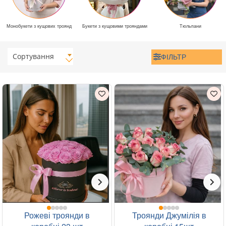
Монобукети з кущових троянд
Букети з кущовими трояндами
Тюльпани
Сортування
ФІЛЬТР
Рожеві троянди в
Троянди Джумілія в