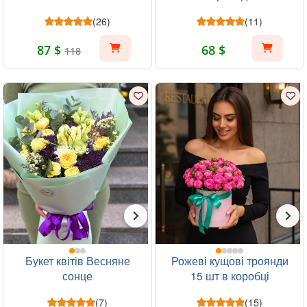
(26)
(11)
87 $
68 $
118
Букет квітів Весняне
Рожеві кущові троянди
сонце
15 шт в коробці
(7)
(15)