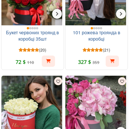
Букет червоних троянд в
101 рожева троянда в
коробці 35шт
коробці
(20)
(21)
72 $
327 $
110
359