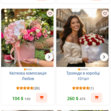
Квіткова композиція
Троянди в коробці
Любов
101шт
(26)
(1)
104 $
260 $
130
473