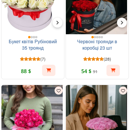
Букет квітів Рубіновий
Червоні троянди в
35 троянд
коробці 23 шт
(7)
(28)
88 $
54 $
91