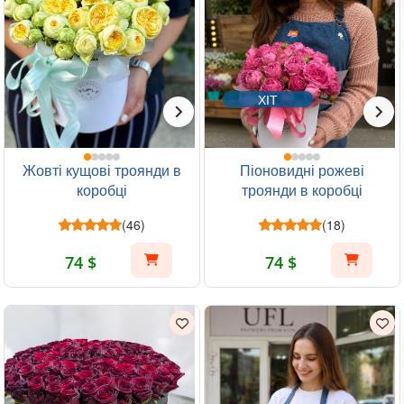
ХІТ
Жовті кущові троянди в
Піоновидні рожеві
коробці
троянди в коробці
(46)
(18)
74 $
74 $