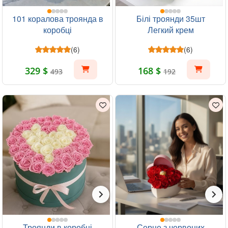
101 коралова троянда в
Білі троянди 35шт
коробці
Легкий крем
(6)
(6)
329 $
168 $
493
192
Троянди в коробці
Серце з червоних