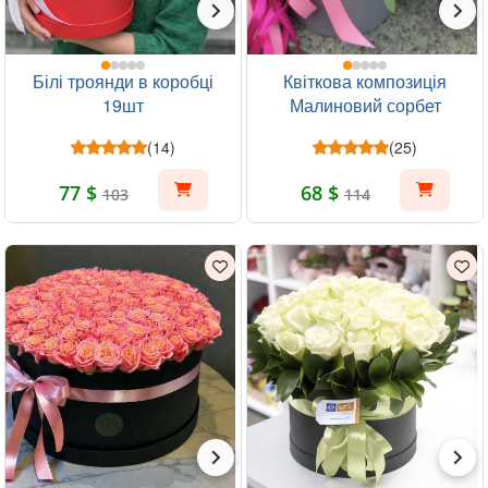
Білі троянди в коробці
Квіткова композиція
19шт
Малиновий сорбет
(14)
(25)
77 $
68 $
103
114