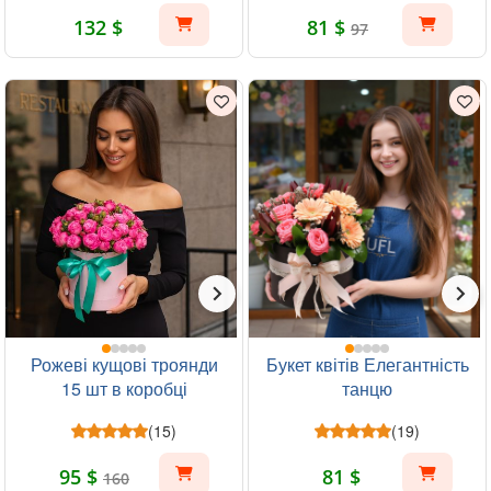
132 $
81 $
97
Рожеві кущові троянди
Букет квітів Елегантність
15 шт в коробці
танцю
(15)
(19)
95 $
81 $
160