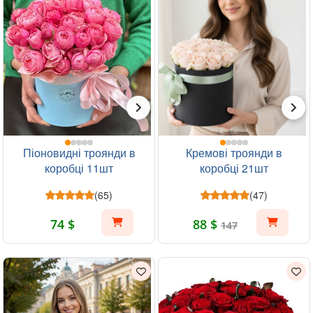
Піоновидні троянди в
Кремові троянди в
коробці 11шт
коробці 21шт
(65)
(47)
74 $
88 $
147