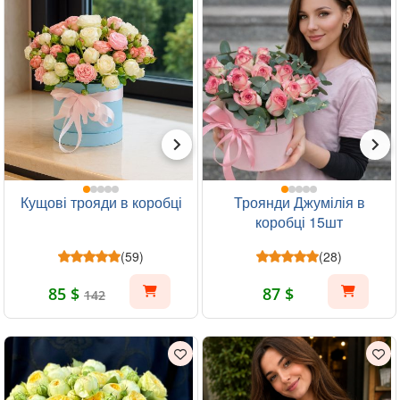
Кущові трояди в коробці
Троянди Джумілія в
коробці 15шт
(59)
(28)
85 $
87 $
142