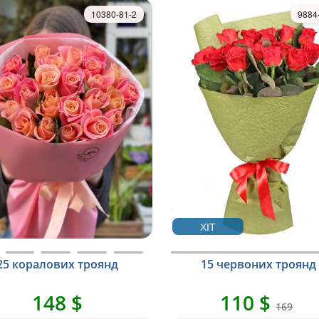
10380-81-2
9884
ХІТ
25 коралових троянд
15 червоних троянд
148 $
110 $
169