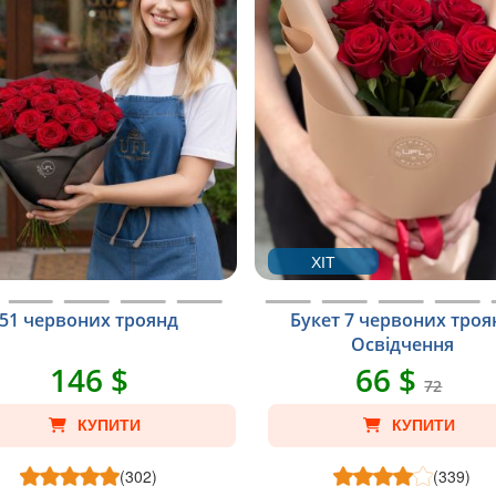
ХІТ
51 червоних троянд
Букет 7 червоних троя
Освідчення
146 $
66 $
72
КУПИТИ
КУПИТИ
(302)
(339)