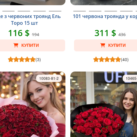
е з червоних троянд Ель
101 червона троянда у ко
Торо 15 шт
116 $
311 $
194
436
КУПИТИ
КУПИТИ
(3)
(40)
10083-81-2
10465