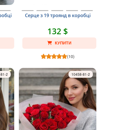
робці
Серце з 19 троянд в коробці
132 $
КУПИТИ
(10)
-81-2
10458-81-2