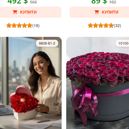
492 $
89 $
566
102
КУПИТИ
КУПИТИ
(18)
(32)
9808-81-2
10100