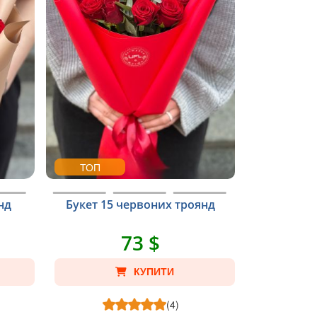
ТОП
нд
Букет 15 червоних троянд
73 $
КУПИТИ
(4)