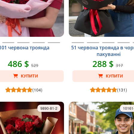
101 червона троянда
51 червона троянда в чо
пакуванні
486 $
288 $
529
317
КУПИТИ
КУПИТИ
(104)
(131)
9890-81-2
10161