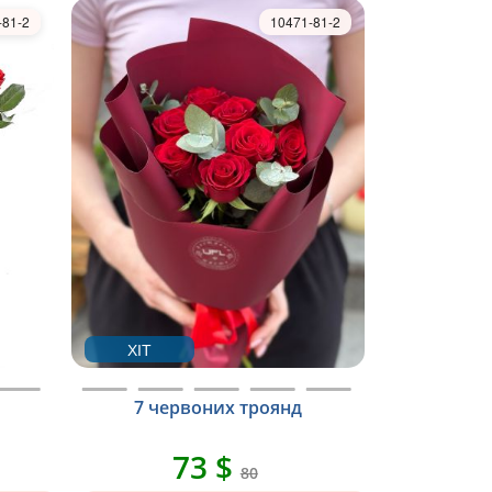
-81-2
10471-81-2
ХІТ
7 червоних троянд
73 $
80