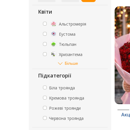
Квіти
Альстромерія
Еустома
Тюльпан
Хризантема
Більше
Підкатегорії
Біла троянда
Кремова троянда
Рожеві троянди
Акц
Червона троянда