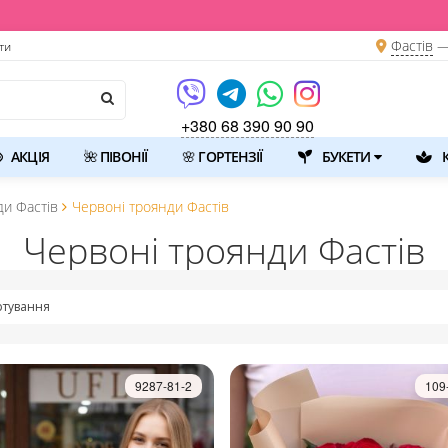
💐 Щойно от
Фастів
—
ти
+380 68 390 90 90
АКЦІЯ
🌺 ПІВОНІЇ
🌸 ГОРТЕНЗІЇ
БУКЕТИ
К
ди Фастів
Червоні троянди Фастів
Червоні троянди Фастів
тування
9287-81-2
109