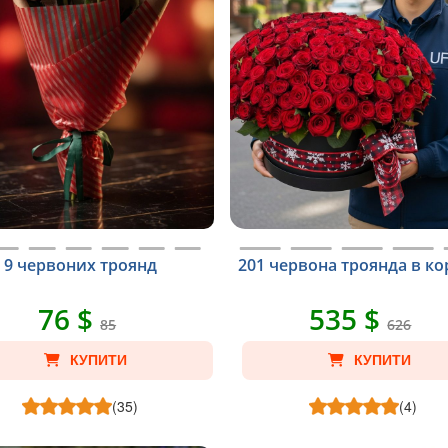
9 червоних троянд
201 червона троянда в ко
76 $
535 $
85
626
КУПИТИ
КУПИТИ
(35)
(4)