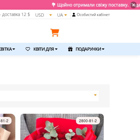
римали свіжу поставку. Подаруйте квіти та емоції, доставимо п
×
 доставка
12 $
USD
UA
Особистий кабінет
ВІТКА
КВІТИ ДЛЯ
ПОДАРУНКИ
-81-2
2800-81-2