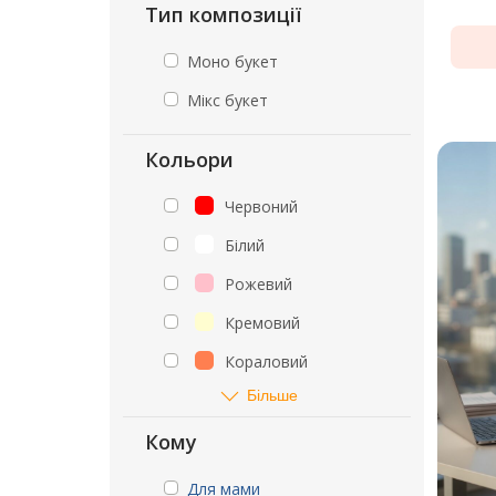
Тип композиції
Моно букет
Мікс букет
Кольори
Червоний
Білий
Рожевий
Кремовий
Кораловий
Більше
Кому
Для мами