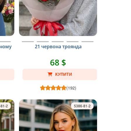
рному
21 червона троянда
68 $
КУПИТИ
(192)
-81-2
5386-81-2