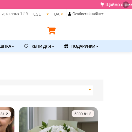
💐 Щойно отримали свіжу поставку.
×
 доставка
12 $
USD
UA
Особистий кабінет
ВІТКА
КВІТИ ДЛЯ
ПОДАРУНКИ
-81-2
5009-81-2