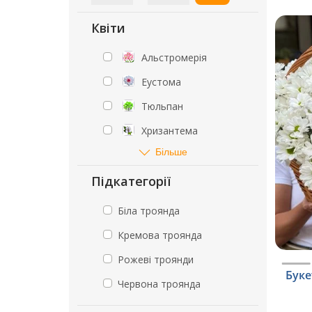
Квіти
Альстромерія
Еустома
Тюльпан
Хризантема
Більше
Підкатегорії
Біла троянда
Кремова троянда
Рожеві троянди
Буке
Червона троянда