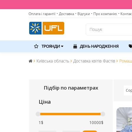
Оплата і гарантії
• Доставка
• Відгуки
• Про компанію
• Контак
ТРОЯНДИ
ДЕНЬ НАРОДЖЕННЯ
Київська область
Доставка квітів Фастів
Ромаш
Підбір по параметрах
Сор
Ціна
1$
10000$