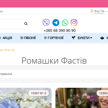
Фастів
—
ти
+380 68 390 90 90
АКЦІЯ
🌺 ПІВОНІЇ
🌸 ГОРТЕНЗІЇ
БУКЕТИ
К
ки Фастів
Ромашки Фастів
тування
10397-81-2
10393