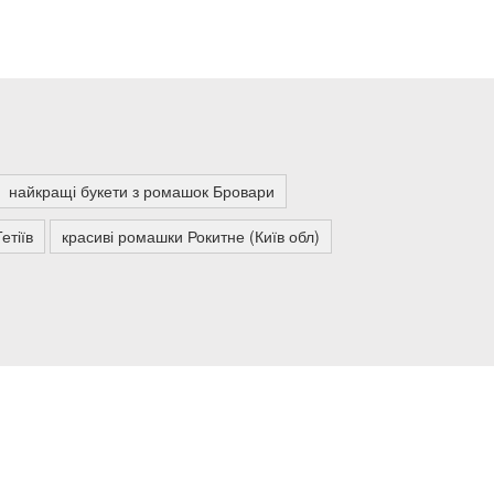
найкращі букети з ромашок Бровари
етіїв
красиві ромашки Рокитне (Київ обл)