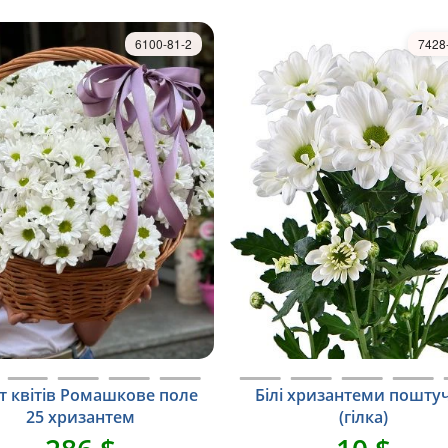
6100-81-2
7428
т квітів Ромашкове поле
Білі хризантеми пошту
25 хризантем
(гілка)