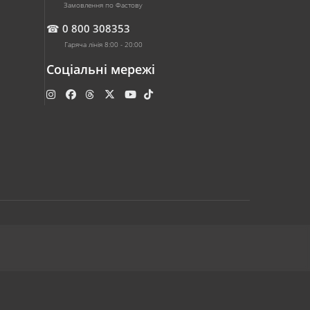
Замовлення по Фастову
☎
0 800 308353
Гаряча лінія 8:00 - 20:00
Соціальні мережі