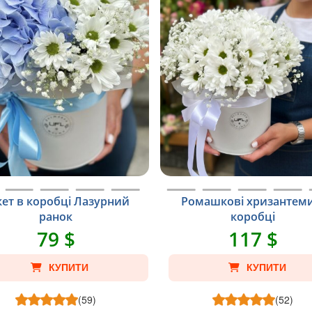
кет в коробці Лазурний
Ромашкові хризантеми
ранок
коробці
79 $
117 $
КУПИТИ
КУПИТИ
(59)
(52)