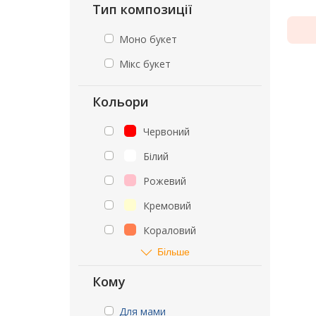
Тип композиції
Моно букет
Мікс букет
Кольори
Червоний
Білий
Рожевий
Кремовий
Кораловий
Більше
Кому
Для мами