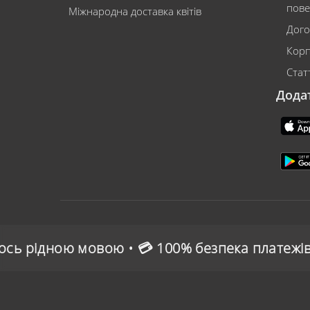
пове
Міжнародна доставка квітів
Дого
Корп
Статт
Дода
• 💳 100% безпека платежів • 🌍 Зручна онлайн