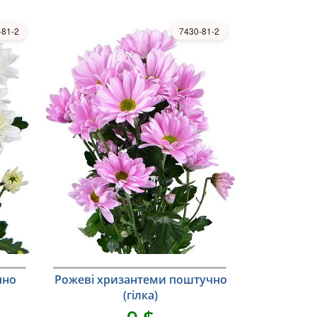
-81-2
7430-81-2
чно
Рожеві хризантеми поштучно
(гілка)