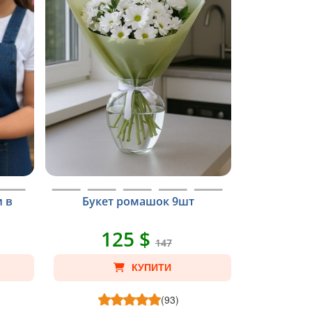
 в
Букет ромашок 9шт
125 $
147
КУПИТИ
(93)