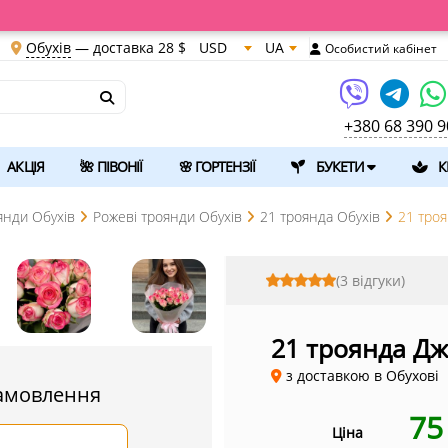
Обухів
— доставка
28 $
USD
UA
Особистий кабінет
+380 68 390 9
АКЦІЯ
🌺 ПІВОНІЇ
🌸 ГОРТЕНЗІЇ
БУКЕТИ
К
янди Обухів
Рожеві троянди Обухів
21 троянда Обухів
21 троя
(3 відгуки)
21 троянда Дж
з доставкою в Обухові
амовлення
7
Ціна