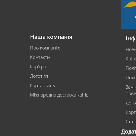
Наша компанія
Інф
Про компанію
Нов
Контакти
Квіт
Кар'єра
Полі
Логотип
Полі
Карта сайту
Замі
пове
Міжнародна доставка квітів
Дого
Корп
Статт
Дода