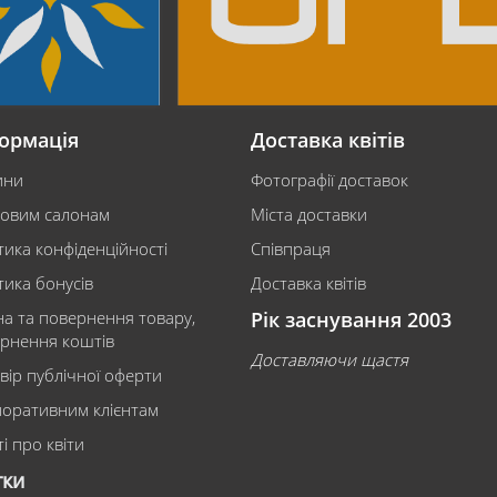
ормація
Доставка квітів
ини
Фотографії доставок
ковим салонам
Міста доставки
тика конфіденційності
Співпраця
тика бонусів
Доставка квітів
на та повернення товару,
Рік заснування 2003
рнення коштів
Доставляючи щастя
вір публічної оферти
оративним клієнтам
і про квіти
тки