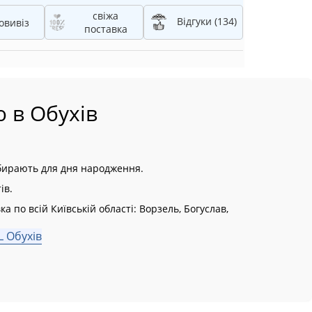
свіжа
Відгуки (134)
овивіз
поставка
ю в Обухів
 обирають для дня народження.
ів.
ка по всій Київській області:
Ворзель, Богуслав,
L Обухів