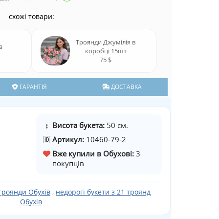
схожі товари:
Троянди Джумілія в
а
коробці 15шт
75 $
ГАРАНТІЯ
ДОСТАВКА
↕
Висота букета:
50 см.
🆔
Артикул:
10460-79-2
Вже купили в Обухові:
3
покупців
троянди Обухів
,
недорогі букети з 21 троянд
Обухів