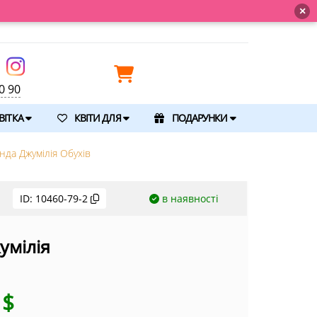
💐 Щойно отримали свіж
×
0 90
ВІТКА
КВІТИ ДЛЯ
ПОДАРУНКИ
нда Джумілія Обухів
ID:
10460-79-2
в наявності
умілія
5
$