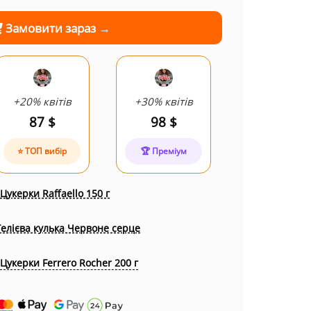
Замовити зараз →
+20% квітів
+30% квітів
87 $
98 $
⭐ ТОП вибір
🏆 Преміум
Цукерки Raffaello 150 г
Гелієва кулька Червоне серце
Цукерки Ferrero Rocher 200 г