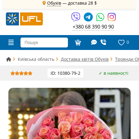
Обухів
— доставка
28 $
+380 68 390 90 90
0
Київська область
Доставка квітів Обухів
Троянди О
ID: 10380-79-2
✓ в наявності