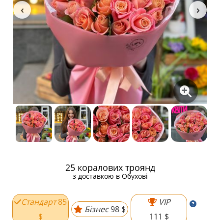
25 коралових троянд
з доставкою в Обухові
Стандарт
85
VIP
Бізнес
98 $
$
111 $