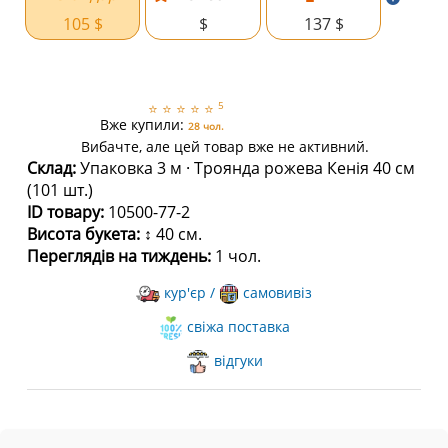
105 $
$
137 $
5
⭐
⭐
⭐
⭐
⭐
Вже купили:
28 чол.
Вибачте, але цей товар вже не активний.
Склад:
Упаковка 3 м · Троянда рожева Кенія 40 см
(101 шт.)
ID товару:
10500-77-2
Висота букета:
↕ 40 см.
Переглядів на тиждень:
1 чол.
кур'єр /
самовивіз
свіжа поставка
відгуки