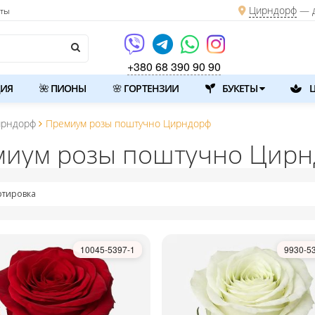
Цирндорф
— д
кты
+380 68 390 90 90
ИЯ
🌺 ПИОНЫ
🌸 ГОРТЕНЗИИ
БУКЕТЫ
Ц
ирндорф
Премиум розы поштучно Цирндорф
иум розы поштучно Цир
ртировка
10045-5397-1
9930-5