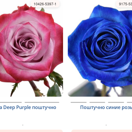
10426-5397-1
9175-5
а Deep Purple поштучно
Поштучно синие роз