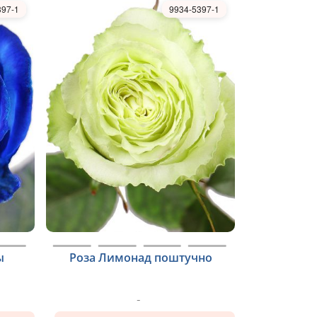
397-1
9934-5397-1
ы
Роза Лимонад поштучно