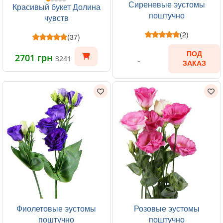
Сиреневые эустомы
Красивый букет Долина
поштучно
чувств
(2)
(37)
ПОД
2701 грн
3241
ЗАКАЗ
Фиолетовые эустомы
Розовые эустомы
поштучно
поштучно