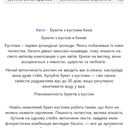
Квіти
- Букети з еустоми Киев
Букети з еустом в Киеве
Еустоми – чарівні ірландські троянди. Якось побачивши їх ніжні
пелюстки, багато дівчат закохані назавжди, тому чекають на
свято квіткову композицію з цих квітів. Крихкі на вигляд, вони
асоціюються з ніжністю, щирістю та любов'ю.
Нехай витонченість рослин не вводить вас в оману: насправді
вони дуже стійкі. Купуйте букет з еустоми — і він своєю
свіжістю радуватиме вас до 30 днів, якщо регулярно
мінятимете воду у вазі.
Різноманітність букетів з еустом
Навіть невеликий букет еустома робить таким, що його не
можна назвати скромним. Пишність пелюсток, велика кількість
бутонів на одному стеблі, витончене листя, завдяки яким
флористична комбінація виглядає багато, — все це аргументи