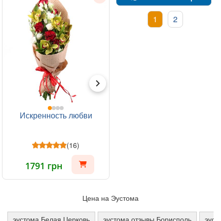
1
2
Искренность любви
(16)
1791 грн
Цена на Эустома
эустома Белая Церковь
эустома отзывы Борисполь
эуст