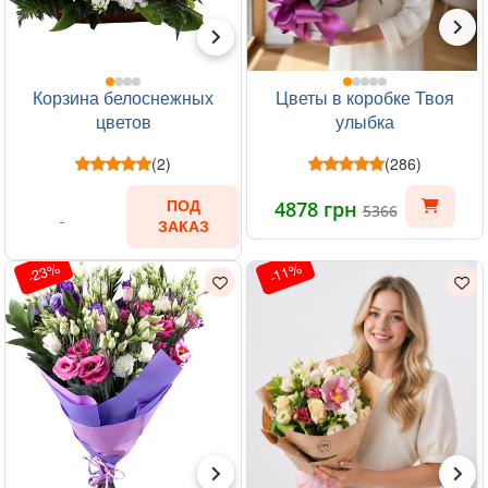
Корзина белоснежных
Цветы в коробке Твоя
цветов
улыбка
(2)
(286)
4878 грн
ПОД
5366
ЗАКАЗ
-23%
-11%