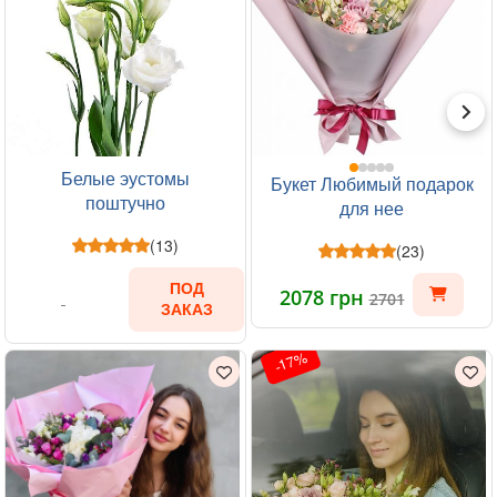
Белые эустомы
Букет Любимый подарок
поштучно
для нее
(13)
(23)
ПОД
2078 грн
2701
ЗАКАЗ
-17%