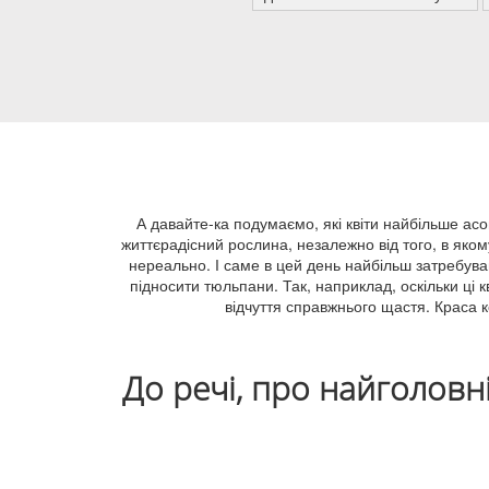
А давайте-ка подумаємо, які квіти найбільше ас
життєрадісний рослина, незалежно від того, в якому
нереально. І саме в цей день найбільш затребувані
підносити тюльпани. Так, наприклад, оскільки ці
відчуття справжнього щастя. Краса 
До речі, про найголовн