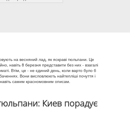
овують на весняний лад, як яскраві тюльпани. Це
йно, навіть 8 березня представити без них - взагалі
маті. Втім, це - не єдиний день, коли варто було б
обаченнях. Вони висловлюють найтепліші почуття і
, навіть самим красномовним описам.
 тюльпани: Киев порадує