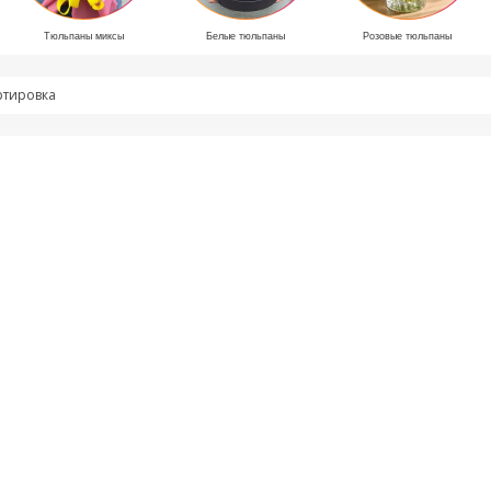
Тюльпаны миксы
Белые тюльпаны
Розовые тюльпаны
ртировка