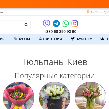
Киев
—
дос
кты
+380 68 390 90 90
ИЯ
🌺 ПИОНЫ
🌸 ГОРТЕНЗИИ
БУКЕТЫ
Ц
Тюльпаны Киев
Популярные категории