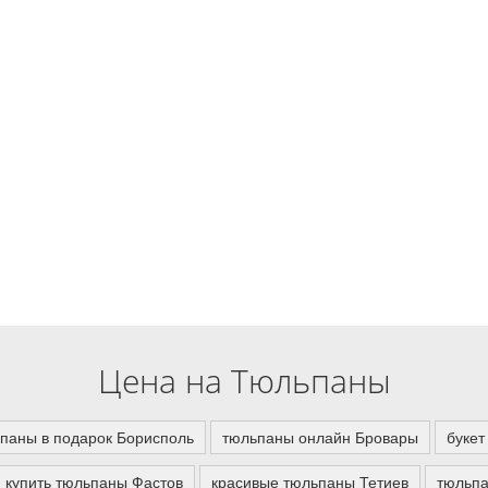
Цена на Тюльпаны
паны в подарок Борисполь
тюльпаны онлайн Бровары
букет
купить тюльпаны Фастов
красивые тюльпаны Тетиев
тюльпа