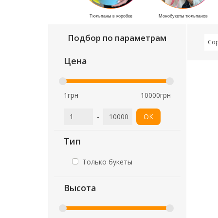
Тюльпаны в коробке
Монобукеты тюльпанов
Подбор по параметрам
Со
Цена
1грн
10000грн
-
ОК
Тип
Только букеты
Высота