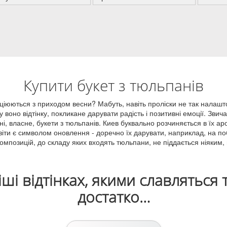
Купити букет з тюльпанів
оціюються з приходом весни? Мабуть, навіть проліски не так налашт
 воно відтінку, покликане дарувати радість і позитивні емоції. Звича
, власне, букети з тюльпанів. Киев буквально розчиняється в їх аро
 квіти є символом оновлення - доречно їх дарувати, наприклад, на п
композицій, до складу яких входять тюльпани, не піддається ніяким
іші відтінках, якими славляться
достатко…