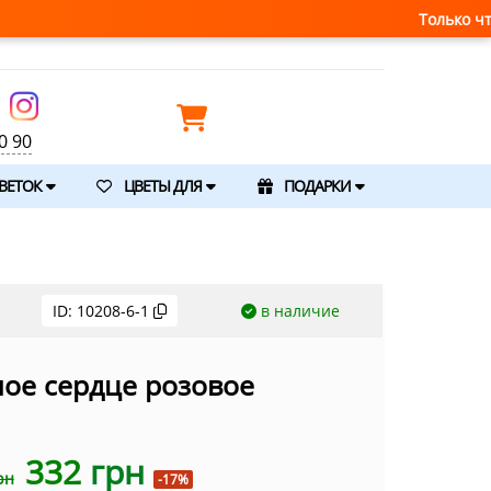
Только что получили свеж
0 90
ВЕТОК
ЦВЕТЫ ДЛЯ
ПОДАРКИ
ID:
10208-6-1
в наличие
ое сердце розовое
332
грн
рн
-17%