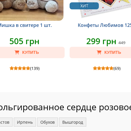
ХИТ
ишка в свитере 1 шт.
Конфеты Любимов 125
505 грн
299 грн
449
КУПИТЬ
КУПИТЬ
(139)
(69)
в свитере 1 шт. - Склад: Мишка в
Конфеты Любимов 125 г - Склад: Конф
худи, Пакет крафт S.
Любимов 125 г.
ольгированное сердце розовое
стов
Ирпень
Обухов
Вышгород