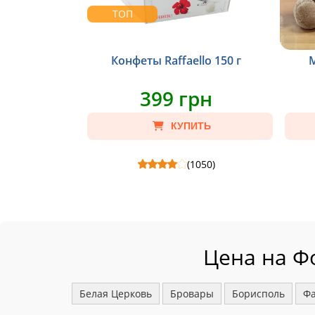
ТОП
Конфеты Raffaello 150 г
М
399 грн
КУПИТЬ
(1050)
Конфеты Raffaello 150 г - Склад: Конфеты
Мишка 
Raffaello 150 г, Пакет крафт S.
Цена на Ф
Белая Церковь
Бровары
Борисполь
Фа