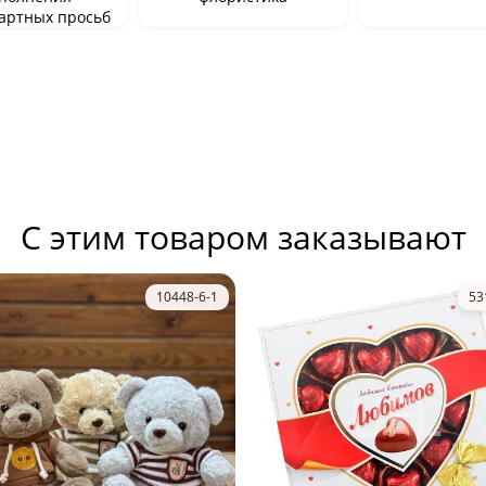
артных просьб
С этим товаром заказывают
10448-6-1
53