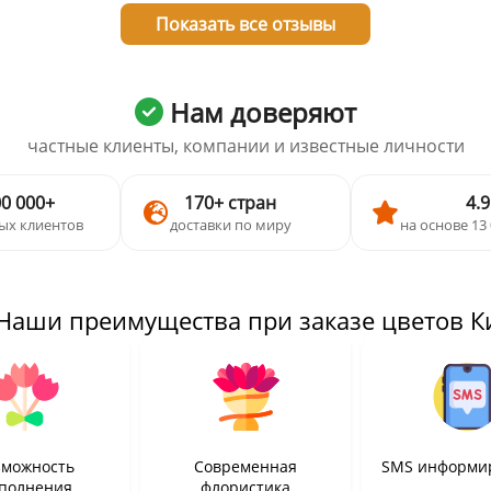
Показать все отзывы
Нам доверяют
частные клиенты, компании и известные личности
00 000+
170+ стран
4.9
ых клиентов
доставки по миру
на основе 13
 Наши преимущества при заказе цветов К
зможность
Современная
SMS информи
полнения
флористика