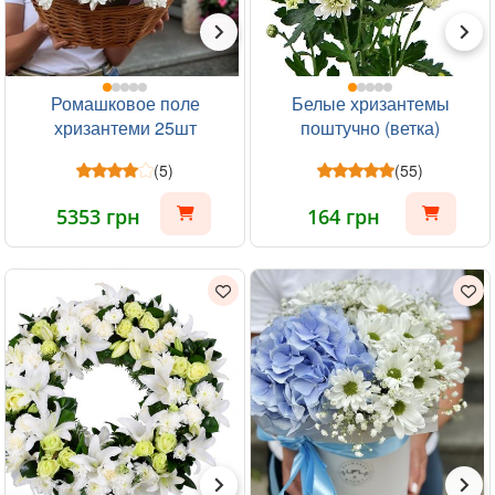
Ромашковое поле
Белые хризантемы
хризантеми 25шт
поштучно (ветка)
(5)
(55)
5353 грн
164 грн