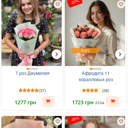
-20%
ТОП
7 роз Джумилия
Афродита 11
коралловых роз
(37)
(26)
1277 грн
1723 грн
2154
-35%