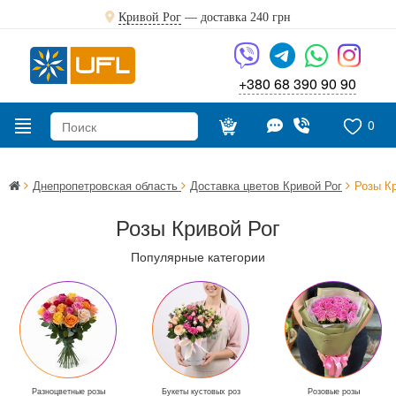
Кривой Рог
— доставка
240 грн
+380 68 390 90 90
0
Днепропетровская область
Доставка цветов Кривой Рог
Розы К
Розы Кривой Рог
Популярные категории
Разноцветные розы
Букеты кустовых роз
Розовые розы