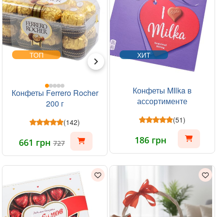
ТОП
ХИТ
Конфеты MIlka в
Конфеты Ferrero Rocher
ассортименте
200 г
(51)
(142)
186 грн
661 грн
727