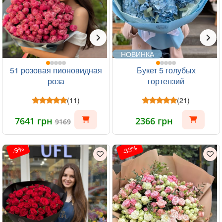
НОВИНКА
51 розовая пионовидная
Букет 5 голубых
роза
гортензий
(11)
(21)
7641 грн
2366 грн
9169
-33%
-9%