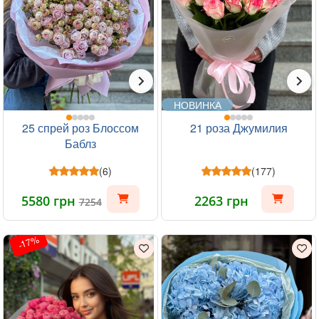
НОВИНКА
25 спрей роз Блоссом
21 роза Джумилия
Баблз
(6)
(177)
5580 грн
2263 грн
7254
-17%