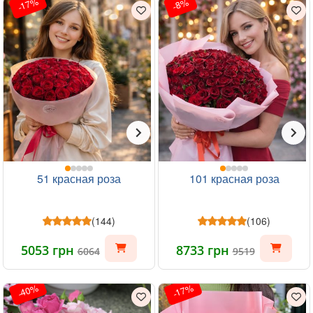
-17%
-8%
51 красная роза
101 красная роза
(144)
(106)
5053 грн
8733 грн
6064
9519
-40%
-17%