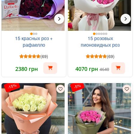
15 красных роз +
15 розовых
рафаелло
пионовидных роз
(69)
(69)
2380 грн
4070 грн
4640
-15%
-5%