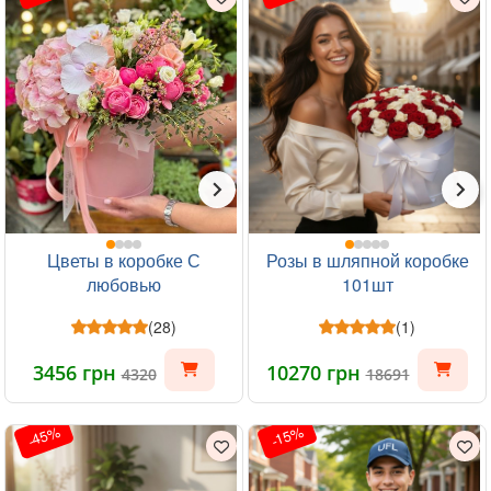
Цветы в коробке С
Розы в шляпной коробке
любовью
101шт
(28)
(1)
3456 грн
10270 грн
4320
18691
-45%
-15%