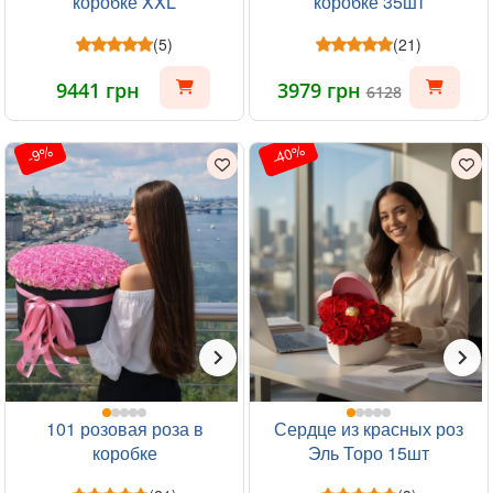
коробке XXL
коробке 35шт
(5)
(21)
9441 грн
3979 грн
6128
-40%
-9%
101 розовая роза в
Сердце из красных роз
коробке
Эль Торо 15шт