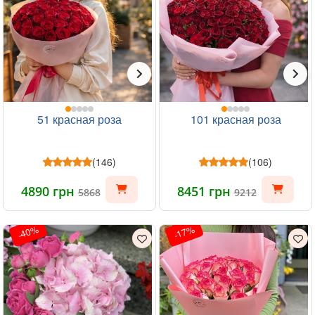
51 красная роза
101 красная роза
(146)
(106)
4890 грн
8451 грн
5868
9212
-40%
-17%