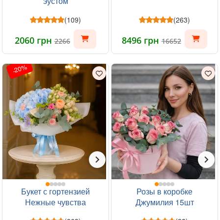
эустом
(109)
(263)
2060 грн
8496 грн
2266
16652
-20%
Букет с гортензией
Розы в коробке
Нежные чувства
Джумилия 15шт