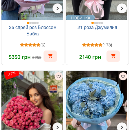
НОВИНКА
25 спрей роз Блоссом
21 роза Джумилия
Баблз
(6)
(178)
5350 грн
2140 грн
6955
-17%