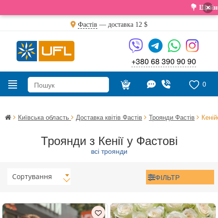
×
💐 Щойно отрим
Фастів
— доставка
12 $
+380 68 390 90 90
0
Київська область
Доставка квітів Фастів
Троянди Фастів
Кеній
Троянди з Кенії у Фастові
всі троянди
Сортування
ФІЛЬТР