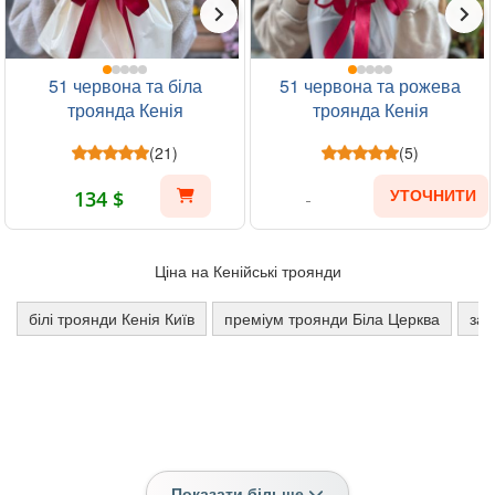
51 червона та біла
51 червона та рожева
троянда Кенія
троянда Кенія
(21)
(5)
134 $
УТОЧНИТИ
Ціна на Кенійські троянди
білі троянди Кенія Київ
преміум троянди Біла Церква
зам
Показати більше