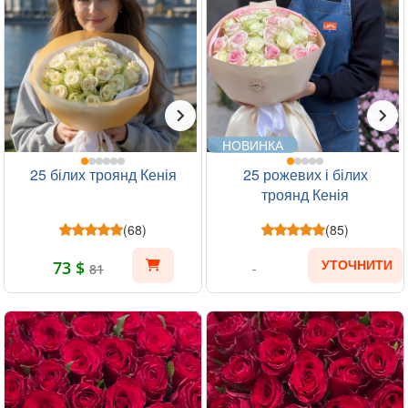
НОВИНКА
25 білих троянд Кенія
25 рожевих і білих
троянд Кенія
(68)
(85)
73 $
УТОЧНИТИ
81