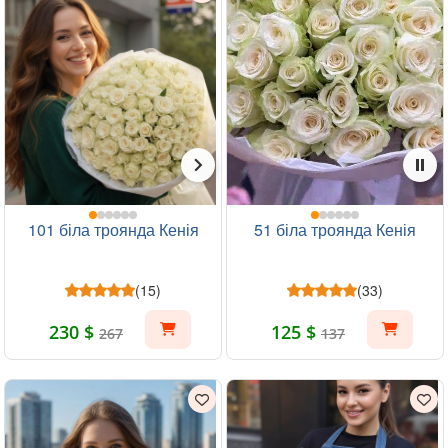
101 біла троянда Кенія
51 біла троянда Кенія
(15)
(33)
230 $
125 $
267
137