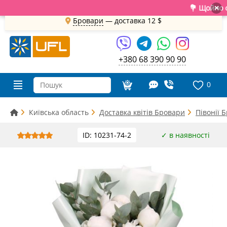
💐 Щойно отри
×
Бровари
— доставка
12 $
+380 68 390 90 90
0
Київська область
Доставка квітів Бровари
Півонії 
ID: 10231-74-2
✓ в наявності