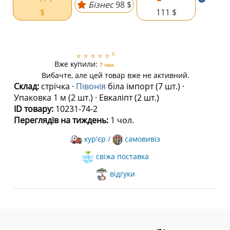
Бізнес
98 $
$
111 $
5
⭐
⭐
⭐
⭐
⭐
Вже купили:
7 чол.
Вибачте, але цей товар вже не активний.
Склад:
стрічка ·
Півонія
біла імпорт (7 шт.) ·
Упаковка 1 м (2 шт.) · Евкаліпт (2 шт.)
ID товару:
10231-74-2
Переглядів на тиждень:
1 чол.
кур'єр /
самовивіз
свіжа поставка
відгуки