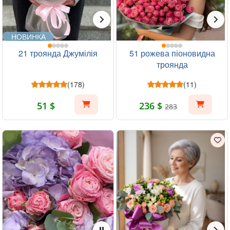
НОВИНКА
21 троянда Джумілія
51 рожева піоновидна
троянда
(178)
(11)
51 $
236 $
283