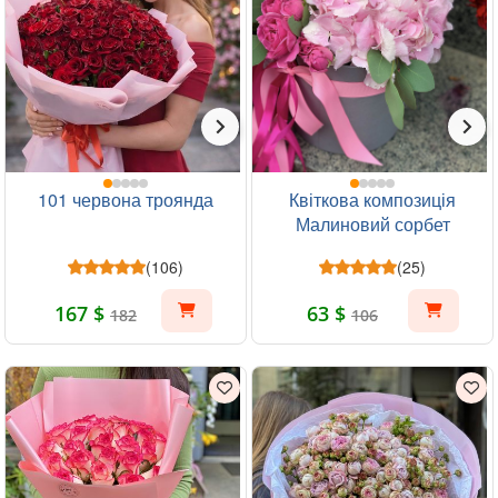
101 червона троянда
Квіткова композиція
Малиновий сорбет
(106)
(25)
167 $
63 $
182
106