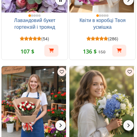
Лавандовий букет
Квіти в коробці Твоя
гортензій і троянд
усмішка
(54)
(286)
107 $
136 $
150