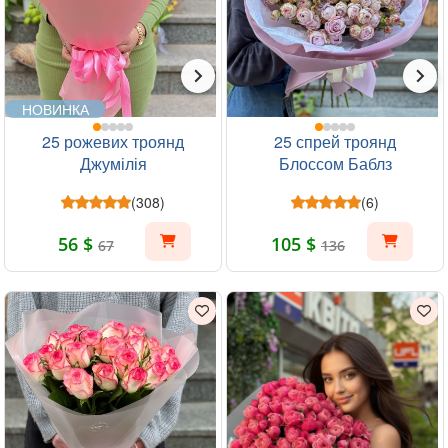
НОВИНКА
25 рожевих троянд
25 спрей троянд
Джумілія
Блоссом Баблз
(308)
(6)
56 $
105 $
67
136