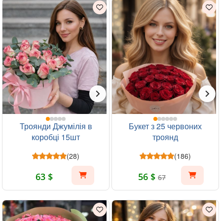
Троянди Джумілія в
Букет з 25 червоних
коробці 15шт
троянд
(28)
(186)
63 $
56 $
67