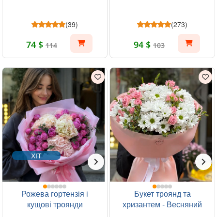
(39)
(273)
74 $
94 $
114
103
ХІТ
Рожева гортензія і
Букет троянд та
кущові троянди
хризантем - Весняний
ранок