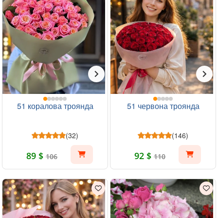
51 коралова троянда
51 червона троянда
(32)
(146)
89 $
92 $
106
110