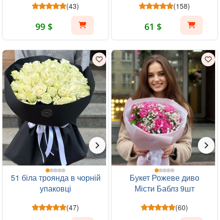
(43)
(158)
99 $
61 $
51 біла троянда в чорній
Букет Рожеве диво
упаковці
Місти Баблз 9шт
(47)
(60)