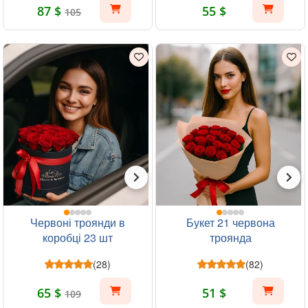
87 $
55 $
105
Червоні троянди в
Букет 21 червона
коробці 23 шт
троянда
(28)
(82)
65 $
51 $
109