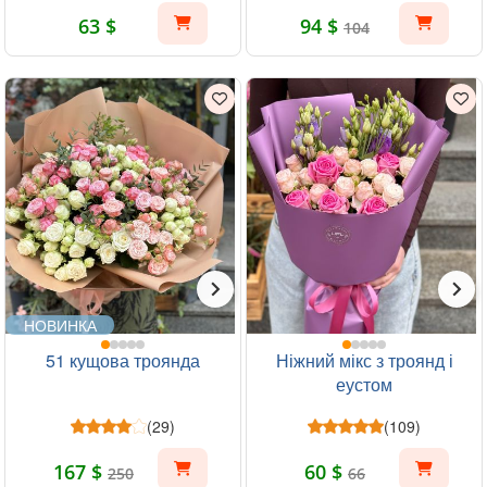
63 $
94 $
104
НОВИНКА
51 кущова троянда
Ніжний мікс з троянд і
еустом
(29)
(109)
167 $
60 $
250
66