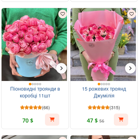
Піоновидні троянди в
15 рожевих троянд
коробці 11шт
Джумілія
(66)
(315)
70 $
47 $
56