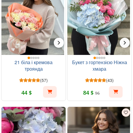
21 біла і кремова
Букет з гортензією Ніжна
троянда
хмара
(57)
(43)
44 $
84 $
96