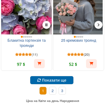
Блакитна гортензія та
25 кремових троянд
троянди
(11)
(20)
97 $
52 $
Показати ще
1
2
3
Ціна на Квіти на день Народження