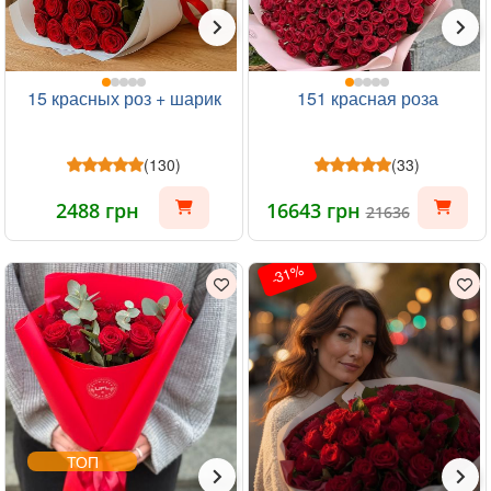
15 красных роз + шарик
151 красная роза
(130)
(33)
2488 грн
16643 грн
21636
-31%
ТОП