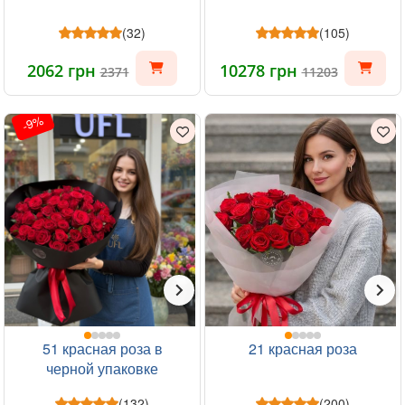
(32)
(105)
2062 грн
10278 грн
2371
11203
-9%
51 красная роза в
21 красная роза
черной упаковке
(132)
(200)