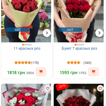
ХИТ
ХИТ
11 красных роз
Букет 7 красных роз
(178)
(340)
1818 грн
1593 грн
3054
1752
-31%