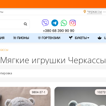
Черкассы
— 
кты
+380 68 390 90 90
ИЯ
🌺 ПИОНЫ
🌸 ГОРТЕНЗИИ
БУКЕТЫ
Ц
кассы
Мягкие игрушки Черкассы
ртировка
9804-37-1
10272