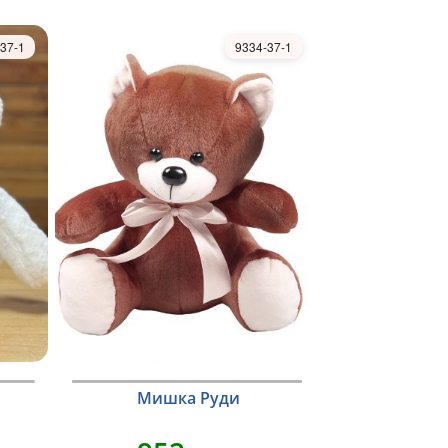
37-1
9334-37-1
Мишка Руди