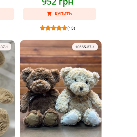
952 грн
КУПИТЬ
(13)
-37-1
10665-37-1