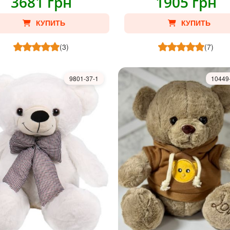
3681 грн
1905 грн
КУПИТЬ
КУПИТЬ
(3)
(7)
9801-37-1
10449