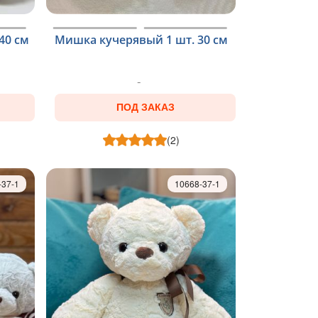
40 см
Мишка кучерявый 1 шт. 30 см
ПОД ЗАКАЗ
(2)
-37-1
10668-37-1