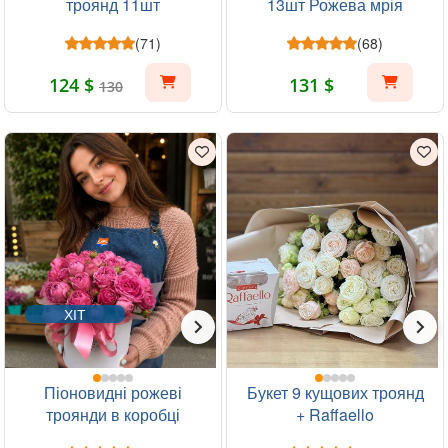
троянд 11шт
13шт Рожева мрія
(71)
(68)
124 $
131 $
130
ХІТ
Піоновидні рожеві
Букет 9 кущових троянд
троянди в коробці
+ Raffaello