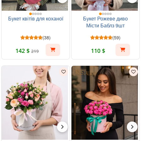
Букет квітів для коханої
Букет Рожеве диво
Місти Баблз 9шт
(38)
(59)
142 $
110 $
219