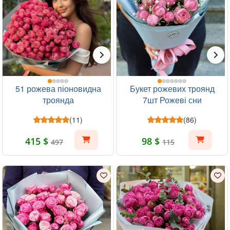
51 рожева піоновидна
Букет рожевих троянд
троянда
7шт Рожеві сни
(11)
(86)
415 $
98 $
497
115