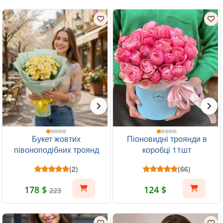
Букет жовтих
Піоновидні троянди в
півоноподібних троянд
коробці 11шт
19шт
(2)
(66)
178 $
124 $
223