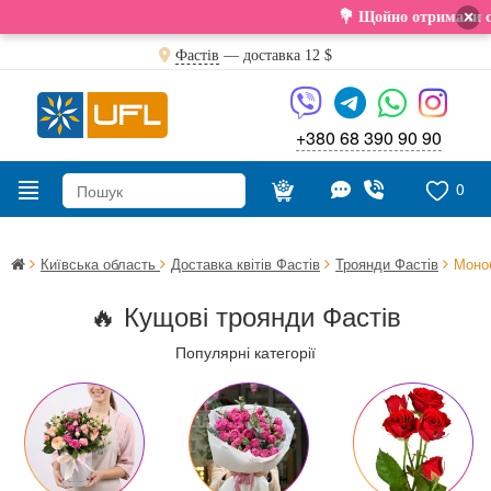
×
💐 Щойно отримали свіжу поставку. Под
Фастів
— доставка
12 $
+380 68 390 90 90
0
Київська область
Доставка квітів Фастів
Троянди Фастів
Моноб
🔥 Кущові троянди Фастів
Популярні категорії