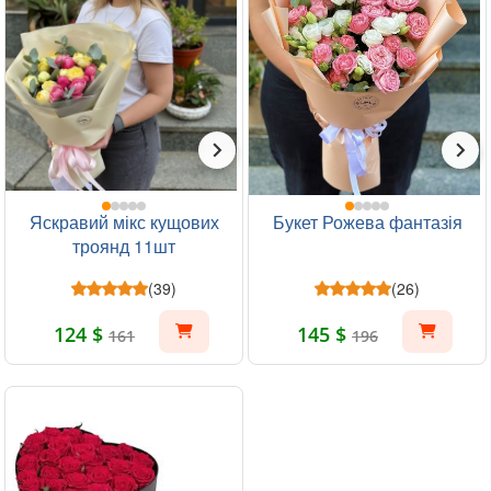
Яскравий мікс кущових
Букет Рожева фантазія
троянд 11шт
(39)
(26)
124 $
145 $
161
196