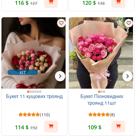
116 $
120 $
127
138
ХІТ
Букет 11 кущових троянд
Букет Піоновидних
троянд 11шт
(110)
(8)
114 $
109 $
192