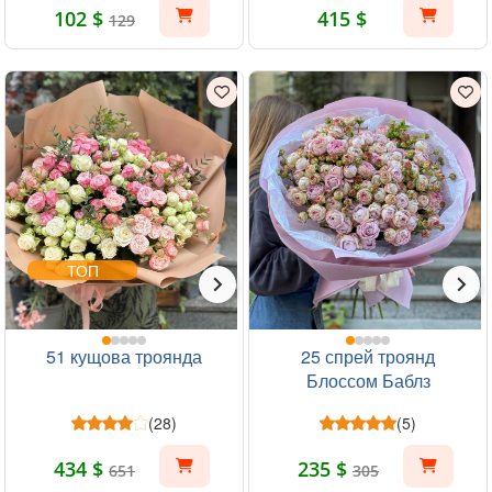
102 $
415 $
129
ТОП
51 кущова троянда
25 спрей троянд
Блоссом Баблз
(28)
(5)
434 $
235 $
651
305