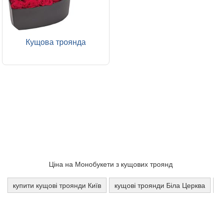
Кущова троянда
Ціна на Монобукети з кущових троянд
купити кущові троянди Київ
кущові троянди Біла Церква