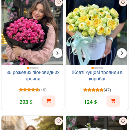
35 рожевих піоновидних
Жовті кущові троянди в
троянд
коробці
(19)
(47)
293 $
124 $