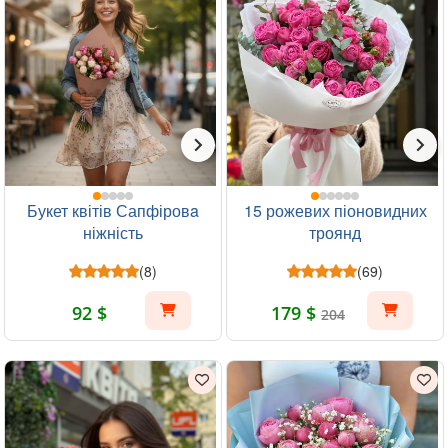
Букет квітів Сапфіровa
15 рожевих піоновидних
ніжність
троянд
(8)
(69)
92 $
179 $
204