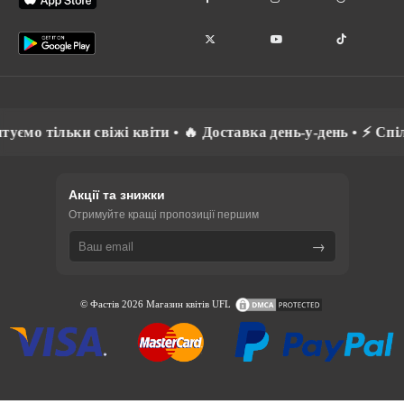
жі квіти • 🔥 Доставка день-у-день • ⚡ Спілкуємось рідною 
Акції та знижки
Отримуйте кращі пропозиції першим
→
© Фастів 2026 Магазин квітів UFL