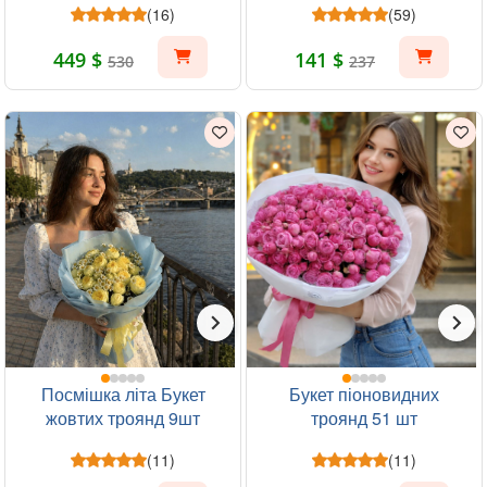
(16)
(59)
449 $
141 $
530
237
Посмішка літа Букет
Букет піоновидних
жовтих троянд 9шт
троянд 51 шт
(11)
(11)