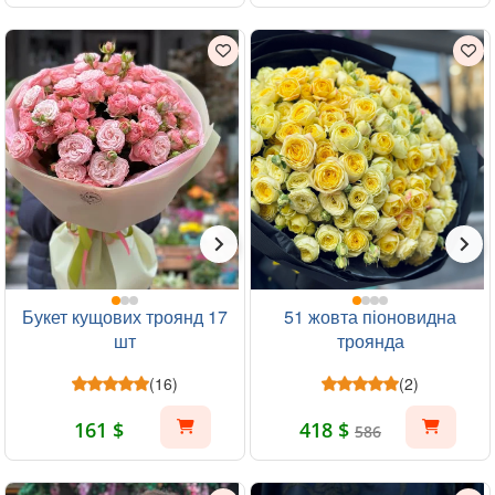
Букет кущових троянд 17
51 жовта піоновидна
шт
троянда
(16)
(2)
161 $
418 $
586