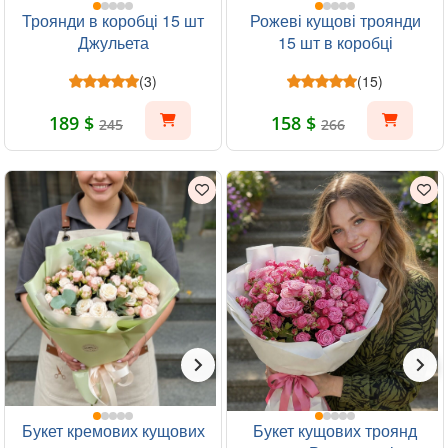
Троянди в коробці 15 шт
Рожеві кущові троянди
Джульета
15 шт в коробці
(3)
(15)
189 $
158 $
245
266
Букет кремових кущових
Букет кущових троянд