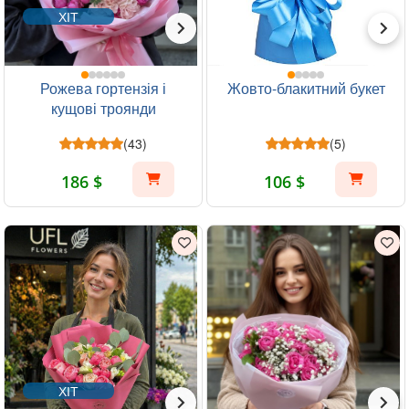
ХІТ
Рожева гортензія і
Жовто-блакитний букет
кущові троянди
(43)
(5)
186 $
106 $
ХІТ