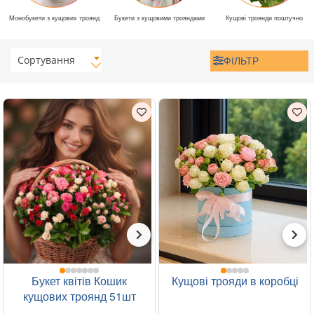
Монобукети з кущових троянд
Букети з кущовими трояндами
Кущові троянди поштучно
Сортування
ФІЛЬТР
Букет квітів Кошик
Кущові трояди в коробці
кущових троянд 51шт