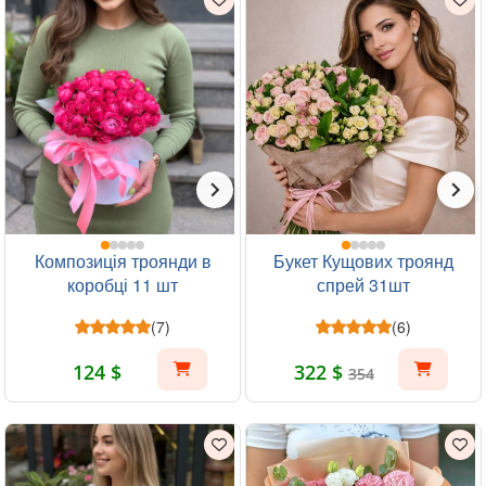
Композиція троянди в
Букет Кущових троянд
коробці 11 шт
спрей 31шт
(7)
(6)
124 $
322 $
354