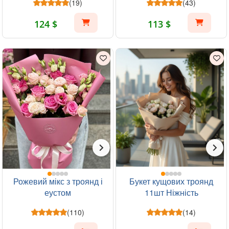
(19)
(43)
124 $
113 $
Рожевий мікс з троянд і
Букет кущових троянд
еустом
11шт Ніжність
(110)
(14)